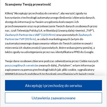
Szanujemy Twoją prywatność
Dołącz do nas:
Kliknij "Akceptuję i przechodzę do serwisu", aby wyrazić zgody na
korzystanie z technologii automatycznego śledzenia i zbierania danych,
TVP
dostęp do informacji na Twoim urządzeniu końcowym i ich
Abonament TVP
przechowywanie oraz na przetwarzanie Twoich danych osobowych przez
Regulamin TVP
nas, czyli Telewizję Polską S.A. w likwidacji (zwaną dalej również „TVP”),
Emisja w TVP
Polityka prywatności
Zaufanych Partnerów z IAB* (1201 firm)
oraz pozostałych
Zaufanych
Partnerów TVP (93 firm)
, w celach marketingowych (w tym do
Centrum informacji TVP
Moje zgody
zautomatyzowanego dopasowania reklam do Twoich zainteresowań i
mierzenia ich skuteczności) i pozostałych, które wskazujemy poniżej, a
Naziemna Telewizja Cyfrowa
Pomoc
także zgody na udostępnianie przez nas identyfikatora PPID do Google.
Sklep TVP
Biuro reklamy
Twoje dane osobowe zbierane podczas odwiedzania przez Ciebie naszych
Rada Programowa
Kontakt
poszczególnych serwisów
zwanych dalej „Portalem”, w tym informacje
zapisywane za pomocą technologii takich jak: pliki cookie, sygnalizatory
System NOS
WWW lub innych podobnych technologii umożliwiających świadczenie
dopasowanych i bezpiecznych usług, personalizację treści oraz reklam,
Informacje o nadawcy
Kanały
udostępnianie funkcji mediów społecznościowych oraz analizowanie
Akceptuję i przechodzę do serwisu
ruchu w Internecie.
Program dla prasy
©2026 Telewizja Polska S.A. w likwidacji
Biuro Reklamy
Twoje dane osobowe zbierane podczas odwiedzania przez Ciebie
Ustawienia zaawansowane
poszczególnych serwisów
na Portalu, takie jak adresy IP, identyfikatory
Ogłoszenie przetargowe
Twoich urządzeń końcowych i identyfikatory plików cookie, informacje o