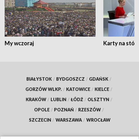
My wczoraj
Karty na stół:
BIAŁYSTOK
/
BYDGOSZCZ
/
GDAŃSK
/
GORZÓW WLKP.
/
KATOWICE
/
KIELCE
/
KRAKÓW
/
LUBLIN
/
ŁÓDŹ
/
OLSZTYN
/
OPOLE
/
POZNAŃ
/
RZESZÓW
/
SZCZECIN
/
WARSZAWA
/
WROCŁAW