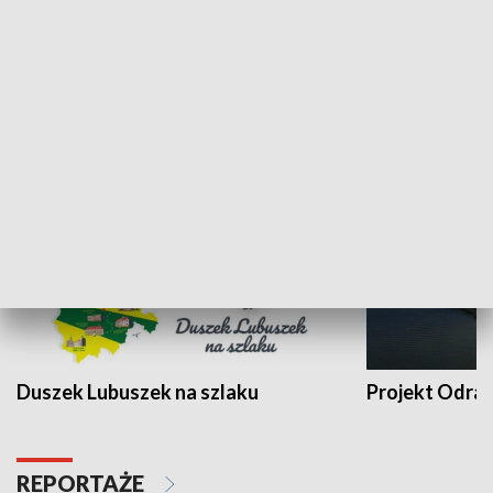
Kalejdoskop
Sołtys na med
WYPOCZYNEK I REKREACJA
Duszek Lubuszek na szlaku
Projekt Odra
REPORTAŻE