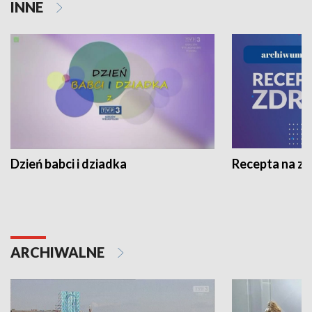
INNE
Dzień babci i dziadka
Recepta na z
ARCHIWALNE