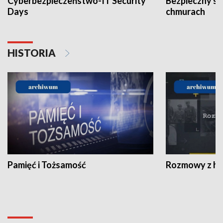
Cyberbezpieczeństwo-IT Security
Bezpieczny s
Days
chmurach
HISTORIA
Pamięć i Tożsamość
Rozmowy z his