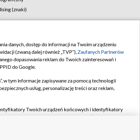
sing (znaki)
klamy
Kontakt
rania danych, dostęp do informacji na Twoim urządzeniu
idacji (zwaną dalej również „TVP”),
Zaufanych Partnerów
anego dopasowania reklam do Twoich zainteresowań i
a PPID do Google.
”, w tym informacje zapisywane za pomocą technologii
zpiecznych usług, personalizację treści oraz reklam,
identyfikatory Twoich urządzeń końcowych i identyfikatory
P,
Zaufanych Partnerów z IAB
oraz pozostałych
Zaufanych
 wyboru podstawowych reklam, wyboru spersonalizowanych
ch treści, pomiaru wydajności reklam, pomiaru wydajności
nia bezpieczeństwa, zapobiegania oszustwom i usuwania