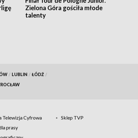
wy
Finał Tour de Pologne Junior.
rligę
Zielona Góra gościła młode
talenty
KÓW
/
LUBLIN
/
ŁÓDŹ
/
ROCŁAW
 Telewizja Cyfrowa
Sklep TVP
la prasy
tograficzny