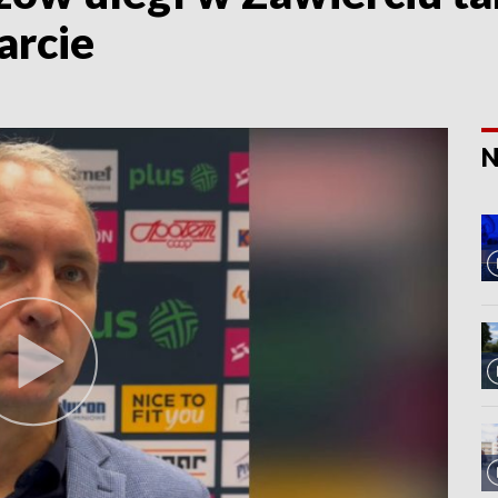
rcie
N