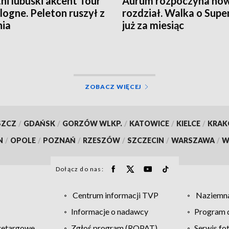
ni lubuski akcent Tour
Aurum rozpoczyna no
logne. Peleton ruszył z
rozdział. Walka o Supe
nia
już za miesiąc
ZOBACZ WIĘCEJ
SZCZ
/
GDAŃSK
/
GORZÓW WLKP.
/
KATOWICE
/
KIELCE
/
KRA
N
/
OPOLE
/
POZNAŃ
/
RZESZÓW
/
SZCZECIN
/
WARSZAWA
/
W
Dołącz do nas:
Centrum informacji TVP
Naziemna
Informacje o nadawcy
Program d
zetargowe
Zgłoś program (ROPAT)
Serwis fo