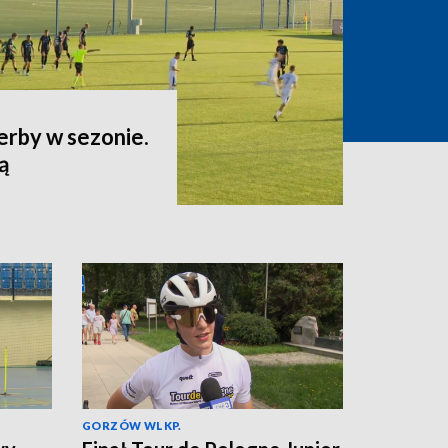
erby w sezonie.
ą
GORZÓW WLKP.