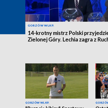
GORZÓW WLKP.
14-krotny mistrz Polski przyjedzi
Zielonej Góry. Lechia zagra z Ru
GORZÓW WLKP.
GORZÓW