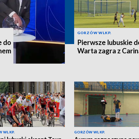
GORZÓW WLKP.
e do
Pierwsze lubuskie d
chem
Warta zagra z Carin
 WLKP.
GORZÓW WLKP.