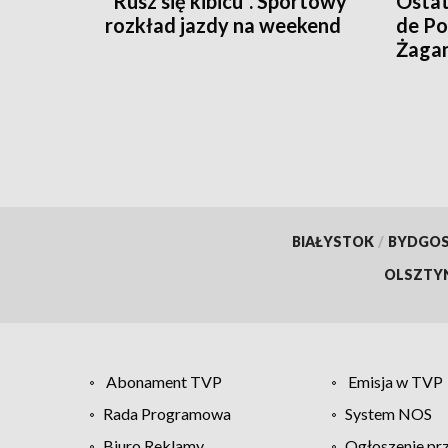
"Rusz się kibicu". Sportowy
Ostat
rozkład jazdy na weekend
de Po
Żaga
BIAŁYSTOK
/
BYDGO
OLSZTY
Abonament TVP
Emisja w TVP
Rada Programowa
System NOS
Biuro Reklamy
Ogłoszenie pr