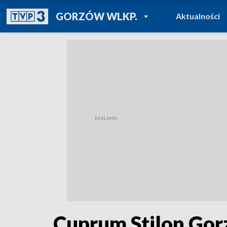
POWRÓT DO
GORZÓW WLKP.
Aktualności
TVP REGIONY
Cuprum Stilon Gor