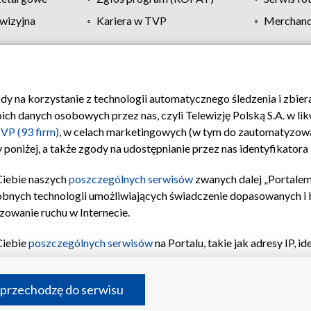
wizyjna
Kariera w TVP
Merchandi
Polityka prywatności
Moje zgody
Pomoc
Biuro re
ody na korzystanie z technologii automatycznego śledzenia i zbie
 danych osobowych przez nas, czyli Telewizję Polską S.A. w likw
VP (93 firm)
, w celach marketingowych (w tym do zautomatyzow
 poniżej, a także zgody na udostępnianie przez nas identyfikator
Ciebie naszych
poszczególnych serwisów
zwanych dalej „Portalem
obnych technologii umożliwiających świadczenie dopasowanych i be
zowanie ruchu w Internecie.
Ciebie
poszczególnych serwisów
na Portalu, takie jak adresy IP, 
sach Portalu czy historia odwiedzin będą przetwarzane przez TV
ji: przechowywania informacji na urządzeniu lub dostęp do nich,
©2026 Telewizja Polska S.A. w likwidacji
 przechodzę do serwisu
enia profilu spersonalizowanych treści, wyboru spersonalizowany
inii odbiorców, opracowywania i ulepszania produktów, zapewnie