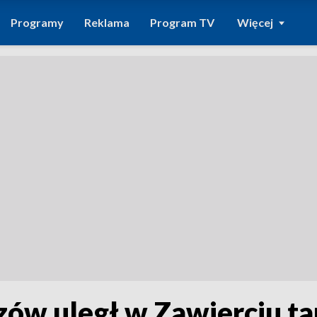
Programy
Reklama
Program TV
Więcej
zów uległ w Zawierciu t