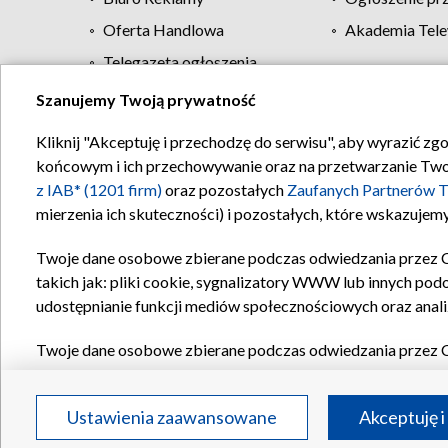
Oferta Handlowa
Akademia Tele
Telegazeta ogłoszenia
Szanujemy Twoją prywatność
Regulamin TVP
Kliknij "Akceptuję i przechodzę do serwisu", aby wyrazić zg
końcowym i ich przechowywanie oraz na przetwarzanie Twoich
z IAB* (1201 firm)
oraz pozostałych
Zaufanych Partnerów T
mierzenia ich skuteczności) i pozostałych, które wskazujemy
Twoje dane osobowe zbierane podczas odwiedzania przez 
takich jak: pliki cookie, sygnalizatory WWW lub innych pod
udostępnianie funkcji mediów społecznościowych oraz anali
Twoje dane osobowe zbierane podczas odwiedzania przez 
plików cookie, informacje o Twoich wyszukiwaniach w serwi
Partnerów TVP
dla realizacji następujących celów i funkc
Ustawienia zaawansowane
Akceptuję i
reklam, tworzenia profilu spersonalizowanych reklam, tworz
treści, stosowania badań rynkowych w celu generowania op