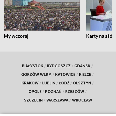
My wczoraj
Karty na stół:
BIAŁYSTOK
/
BYDGOSZCZ
/
GDAŃSK
/
GORZÓW WLKP.
/
KATOWICE
/
KIELCE
/
KRAKÓW
/
LUBLIN
/
ŁÓDŹ
/
OLSZTYN
/
OPOLE
/
POZNAŃ
/
RZESZÓW
/
SZCZECIN
/
WARSZAWA
/
WROCŁAW