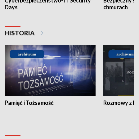
Cyberbezpieczeństwo-IT Security
Bezpieczny s
Days
chmurach
HISTORIA
Pamięć i Tożsamość
Rozmowy z his