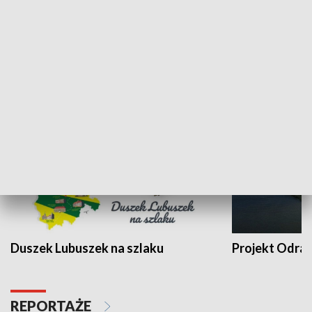
Kalejdoskop
Sołtys na med
WYPOCZYNEK I REKREACJA
Duszek Lubuszek na szlaku
Projekt Odra
REPORTAŻE