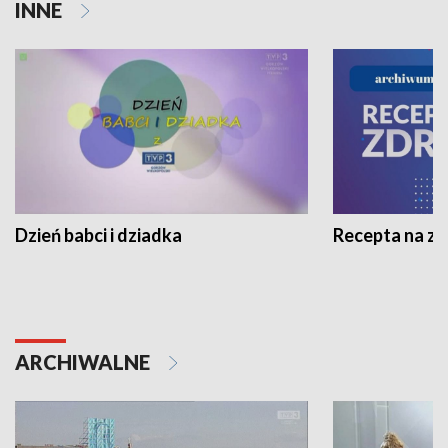
INNE
Dzień babci i dziadka
Recepta na z
ARCHIWALNE