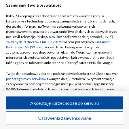
Szanujemy Twoją prywatność
Dołącz do nas:
Kliknij "Akceptuję i przechodzę do serwisu", aby wyrazić zgody na
korzystanie z technologii automatycznego śledzenia i zbierania danych,
TVP
dostęp do informacji na Twoim urządzeniu końcowym i ich
Abonament TVP
przechowywanie oraz na przetwarzanie Twoich danych osobowych przez
Regulamin TVP
nas, czyli Telewizję Polską S.A. w likwidacji (zwaną dalej również „TVP”),
Emisja w TVP
Polityka prywatności
Zaufanych Partnerów z IAB* (1201 firm)
oraz pozostałych
Zaufanych
Partnerów TVP (93 firm)
, w celach marketingowych (w tym do
Centrum informacji TVP
Moje zgody
zautomatyzowanego dopasowania reklam do Twoich zainteresowań i
mierzenia ich skuteczności) i pozostałych, które wskazujemy poniżej, a
Naziemna Telewizja Cyfrowa
Pomoc
także zgody na udostępnianie przez nas identyfikatora PPID do Google.
Sklep TVP
Biuro reklamy
Twoje dane osobowe zbierane podczas odwiedzania przez Ciebie naszych
Rada Programowa
Kontakt
poszczególnych serwisów
zwanych dalej „Portalem”, w tym informacje
zapisywane za pomocą technologii takich jak: pliki cookie, sygnalizatory
System NOS
WWW lub innych podobnych technologii umożliwiających świadczenie
dopasowanych i bezpiecznych usług, personalizację treści oraz reklam,
Informacje o nadawcy
Kanały
udostępnianie funkcji mediów społecznościowych oraz analizowanie
Akceptuję i przechodzę do serwisu
ruchu w Internecie.
Program dla prasy
©2026 Telewizja Polska S.A. w likwidacji
Biuro Reklamy
Twoje dane osobowe zbierane podczas odwiedzania przez Ciebie
Ustawienia zaawansowane
poszczególnych serwisów
na Portalu, takie jak adresy IP, identyfikatory
Ogłoszenie przetargowe
Twoich urządzeń końcowych i identyfikatory plików cookie, informacje o