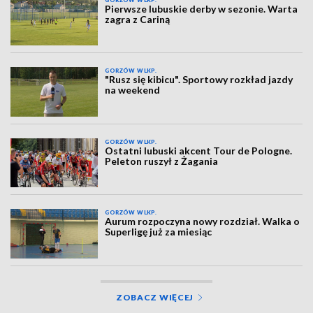
GORZÓW WLKP.
Pierwsze lubuskie derby w sezonie. Warta
zagra z Cariną
GORZÓW WLKP.
"Rusz się kibicu". Sportowy rozkład jazdy
na weekend
GORZÓW WLKP.
Ostatni lubuski akcent Tour de Pologne.
Peleton ruszył z Żagania
GORZÓW WLKP.
Aurum rozpoczyna nowy rozdział. Walka o
Superligę już za miesiąc
ZOBACZ WIĘCEJ