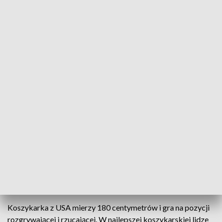
Źródło: Informacje Lubuskie, 21.10.2024
Pojawiła się kilka godzin temu w Gorzowie i już
rozpoczęła przygotowania do ważnego meczu.
Amerykana Shatori Walker-Kimbrough po kilku
latach przerwy wróciła do zespołu Polskiej Strefy
Inwestycji.
Koszykarka z USA mierzy 180 centymetrów i gra na pozycji
rozgrywającej i rzucającej. W najlepszej koszykarskiej lidze