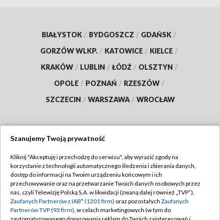
BIAŁYSTOK
/
BYDGOSZCZ
/
GDAŃSK
/
GORZÓW WLKP.
/
KATOWICE
/
KIELCE
/
KRAKÓW
/
LUBLIN
/
ŁÓDŹ
/
OLSZTYN
/
OPOLE
/
POZNAŃ
/
RZESZÓW
/
SZCZECIN
/
WARSZAWA
/
WROCŁAW
Szanujemy Twoją prywatność
Dołącz do nas:
Kliknij "Akceptuję i przechodzę do serwisu", aby wyrazić zgody na
korzystanie z technologii automatycznego śledzenia i zbierania danych,
TVP
dostęp do informacji na Twoim urządzeniu końcowym i ich
Abonament TVP
przechowywanie oraz na przetwarzanie Twoich danych osobowych przez
Regulamin TVP
nas, czyli Telewizję Polską S.A. w likwidacji (zwaną dalej również „TVP”),
Emisja w TVP
Polityka prywatności
Zaufanych Partnerów z IAB* (1201 firm)
oraz pozostałych
Zaufanych
Partnerów TVP (93 firm)
, w celach marketingowych (w tym do
Centrum informacji TVP
Moje zgody
zautomatyzowanego dopasowania reklam do Twoich zainteresowań i