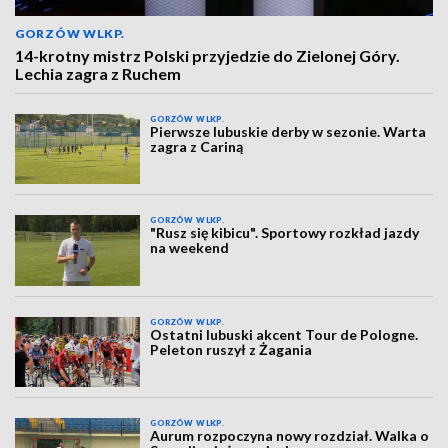
GORZÓW WLKP.
14-krotny mistrz Polski przyjedzie do Zielonej Góry.
Lechia zagra z Ruchem
GORZÓW WLKP.
Pierwsze lubuskie derby w sezonie. Warta
zagra z Cariną
GORZÓW WLKP.
"Rusz się kibicu". Sportowy rozkład jazdy
na weekend
GORZÓW WLKP.
Ostatni lubuski akcent Tour de Pologne.
Peleton ruszył z Żagania
GORZÓW WLKP.
Aurum rozpoczyna nowy rozdział. Walka o