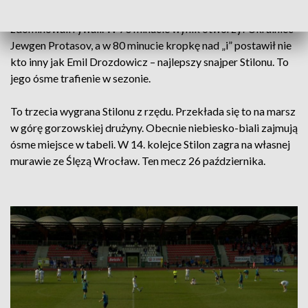
Po pierwszej bezbrakowej połowie, w drugiej gorzowianie
zdominowali rywali. W 70 minucie wynik otworzył Ukrainiec
Jewgen Protasov, a w 80 minucie kropkę nad „i” postawił nie
kto inny jak Emil Drozdowicz – najlepszy snajper Stilonu. To
jego ósme trafienie w sezonie.
To trzecia wygrana Stilonu z rzędu. Przekłada się to na marsz
w górę gorzowskiej drużyny. Obecnie niebiesko-biali zajmują
ósme miejsce w tabeli. W 14. kolejce Stilon zagra na własnej
murawie ze Ślęzą Wrocław. Ten mecz 26 października.