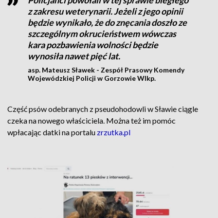
Policjanci powołali w tej sprawie biegłego
z zakresu weterynarii. Jeżeli z jego opinii
będzie wynikało, że do znęcania doszło ze
szczególnym okrucieństwem wówczas
kara pozbawienia wolności będzie
wynosiła nawet pięć lat.
asp. Mateusz Sławek - Zespół Prasowy Komendy
Wojewódzkiej Policji w Gorzowie Wlkp.
Część psów odebranych z pseudohodowli w Sławie ciągle
czeka na nowego właściciela. Można też im pomóc
wpłacając datki na portalu
zrzutka.pl