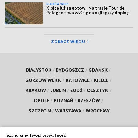
GORZÓW WLKP.
Kibice już są gotowi. Na trasie Tour de
Pologne trwa wyścig na najlepszy doping
ZOBACZ WIĘCEJ
BIAŁYSTOK
/
BYDGOSZCZ
/
GDAŃSK
/
GORZÓW WLKP.
/
KATOWICE
/
KIELCE
/
KRAKÓW
/
LUBLIN
/
ŁÓDŹ
/
OLSZTYN
/
OPOLE
/
POZNAŃ
/
RZESZÓW
/
SZCZECIN
/
WARSZAWA
/
WROCŁAW
Szanujemy Twoją prywatność