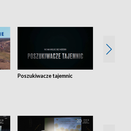
Poszukiwacze tajemnic
Kostrzyn na 