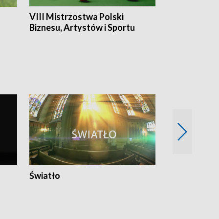
VIII Mistrzostwa Polski
Cztery kwar
Biznesu, Artystów i Sportu
Światło
Nowy adres