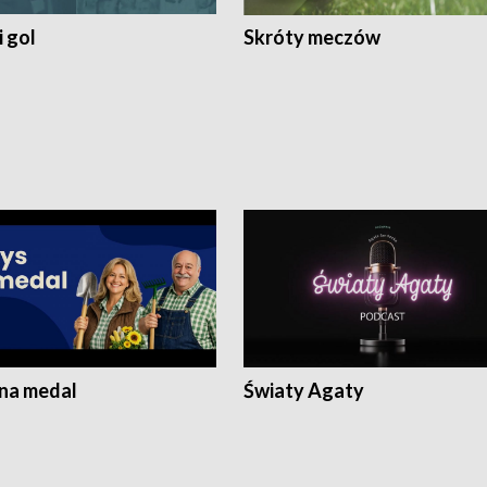
 gol
Skróty meczów
 na medal
Światy Agaty