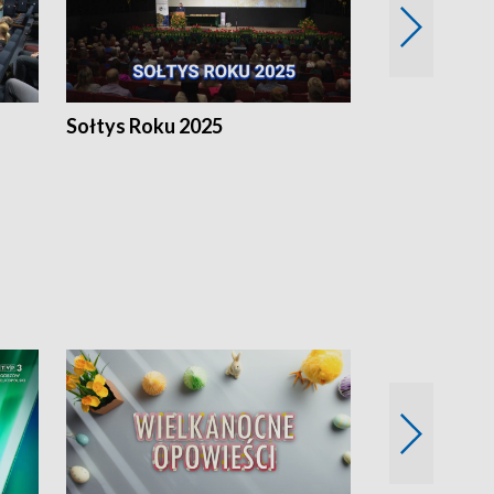
h
Sołtys Roku 2025
20 lat minęł
Wlkp.