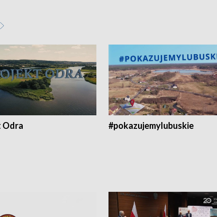
t Odra
#pokazujemylubuskie