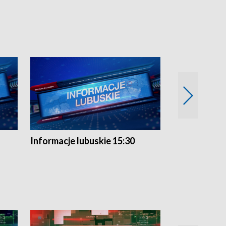
Informacje lubuskie 15:30
Przegląd ty