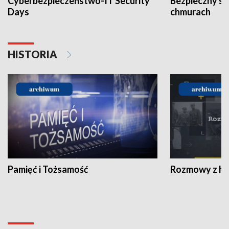
Cyberbezpieczeństwo-IT Security
Bezpieczny s
Days
chmurach
HISTORIA
Pamięć i Tożsamość
Rozmowy z his