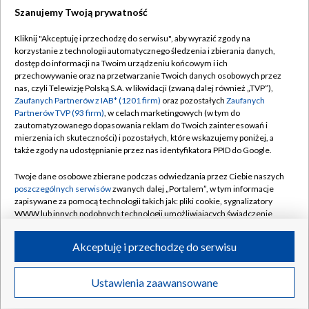
Szanujemy Twoją prywatność
Dołącz do nas:
Kliknij "Akceptuję i przechodzę do serwisu", aby wyrazić zgody na
korzystanie z technologii automatycznego śledzenia i zbierania danych,
TVP
dostęp do informacji na Twoim urządzeniu końcowym i ich
Abonament TVP
przechowywanie oraz na przetwarzanie Twoich danych osobowych przez
Regulamin TVP
nas, czyli Telewizję Polską S.A. w likwidacji (zwaną dalej również „TVP”),
Emisja w TVP
Polityka prywatności
Zaufanych Partnerów z IAB* (1201 firm)
oraz pozostałych
Zaufanych
Partnerów TVP (93 firm)
, w celach marketingowych (w tym do
Centrum informacji TVP
Moje zgody
zautomatyzowanego dopasowania reklam do Twoich zainteresowań i
mierzenia ich skuteczności) i pozostałych, które wskazujemy poniżej, a
Naziemna Telewizja Cyfrowa
Pomoc
także zgody na udostępnianie przez nas identyfikatora PPID do Google.
Sklep TVP
Biuro reklamy
Twoje dane osobowe zbierane podczas odwiedzania przez Ciebie naszych
Rada Programowa
Kontakt
poszczególnych serwisów
zwanych dalej „Portalem”, w tym informacje
zapisywane za pomocą technologii takich jak: pliki cookie, sygnalizatory
System NOS
WWW lub innych podobnych technologii umożliwiających świadczenie
dopasowanych i bezpiecznych usług, personalizację treści oraz reklam,
Informacje o nadawcy
Kanały
udostępnianie funkcji mediów społecznościowych oraz analizowanie
Akceptuję i przechodzę do serwisu
ruchu w Internecie.
Program dla prasy
©2026 Telewizja Polska S.A. w likwidacji
Biuro Reklamy
Twoje dane osobowe zbierane podczas odwiedzania przez Ciebie
Ustawienia zaawansowane
poszczególnych serwisów
na Portalu, takie jak adresy IP, identyfikatory
Ogłoszenie przetargowe
Twoich urządzeń końcowych i identyfikatory plików cookie, informacje o