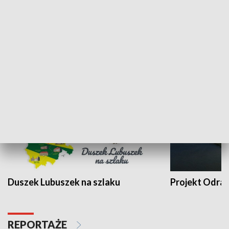
Kalejdoskop
Sołtys na med
WYPOCZYNEK I REKREACJA
Duszek Lubuszek na szlaku
Projekt Odra
REPORTAŻE