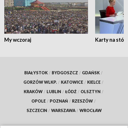
My wczoraj
Karty na stół:
BIAŁYSTOK
/
BYDGOSZCZ
/
GDAŃSK
/
GORZÓW WLKP.
/
KATOWICE
/
KIELCE
/
KRAKÓW
/
LUBLIN
/
ŁÓDŹ
/
OLSZTYN
/
OPOLE
/
POZNAŃ
/
RZESZÓW
/
SZCZECIN
/
WARSZAWA
/
WROCŁAW