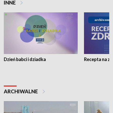
INNE
Dzień babci i dziadka
Recepta na z
ARCHIWALNE