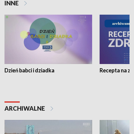
INNE
Dzień babci i dziadka
Recepta na z
ARCHIWALNE