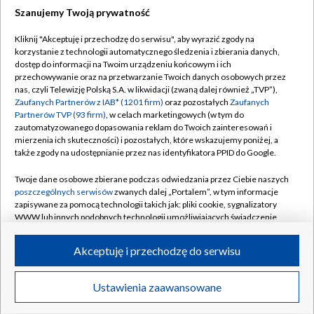
Szanujemy Twoją prywatność
Dołącz do nas:
Kliknij "Akceptuję i przechodzę do serwisu", aby wyrazić zgody na
korzystanie z technologii automatycznego śledzenia i zbierania danych,
TVP
dostęp do informacji na Twoim urządzeniu końcowym i ich
Abonament TVP
przechowywanie oraz na przetwarzanie Twoich danych osobowych przez
Regulamin TVP
nas, czyli Telewizję Polską S.A. w likwidacji (zwaną dalej również „TVP”),
Emisja w TVP
Polityka prywatności
Zaufanych Partnerów z IAB* (1201 firm)
oraz pozostałych
Zaufanych
Partnerów TVP (93 firm)
, w celach marketingowych (w tym do
Centrum informacji TVP
Moje zgody
zautomatyzowanego dopasowania reklam do Twoich zainteresowań i
mierzenia ich skuteczności) i pozostałych, które wskazujemy poniżej, a
Naziemna Telewizja Cyfrowa
Pomoc
także zgody na udostępnianie przez nas identyfikatora PPID do Google.
Sklep TVP
Biuro reklamy
Twoje dane osobowe zbierane podczas odwiedzania przez Ciebie naszych
Rada Programowa
Kontakt
poszczególnych serwisów
zwanych dalej „Portalem”, w tym informacje
zapisywane za pomocą technologii takich jak: pliki cookie, sygnalizatory
System NOS
WWW lub innych podobnych technologii umożliwiających świadczenie
dopasowanych i bezpiecznych usług, personalizację treści oraz reklam,
Informacje o nadawcy
Kanały
udostępnianie funkcji mediów społecznościowych oraz analizowanie
Akceptuję i przechodzę do serwisu
ruchu w Internecie.
Program dla prasy
©2026 Telewizja Polska S.A. w likwidacji
Biuro Reklamy
Twoje dane osobowe zbierane podczas odwiedzania przez Ciebie
Ustawienia zaawansowane
poszczególnych serwisów
na Portalu, takie jak adresy IP, identyfikatory
Ogłoszenie przetargowe
Twoich urządzeń końcowych i identyfikatory plików cookie, informacje o