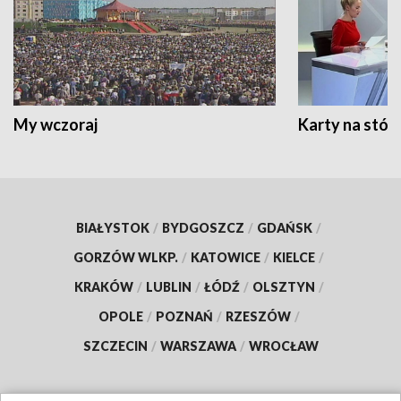
My wczoraj
Karty na stół:
BIAŁYSTOK
/
BYDGOSZCZ
/
GDAŃSK
/
GORZÓW WLKP.
/
KATOWICE
/
KIELCE
/
KRAKÓW
/
LUBLIN
/
ŁÓDŹ
/
OLSZTYN
/
OPOLE
/
POZNAŃ
/
RZESZÓW
/
SZCZECIN
/
WARSZAWA
/
WROCŁAW