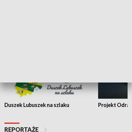
Kalejdoskop
Sołtys na med
WYPOCZYNEK I REKREACJA
Duszek Lubuszek na szlaku
Projekt Odra
REPORTAŻE