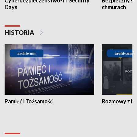
Cyberbezpieczeństwo-IT Security
Bezpieczny s
Days
chmurach
HISTORIA
Pamięć i Tożsamość
Rozmowy z his