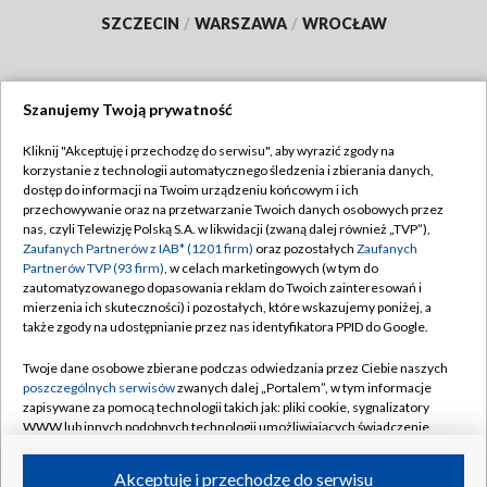
SZCZECIN
/
WARSZAWA
/
WROCŁAW
Szanujemy Twoją prywatność
Dołącz do nas:
Kliknij "Akceptuję i przechodzę do serwisu", aby wyrazić zgody na
korzystanie z technologii automatycznego śledzenia i zbierania danych,
TVP
dostęp do informacji na Twoim urządzeniu końcowym i ich
Abonament TVP
przechowywanie oraz na przetwarzanie Twoich danych osobowych przez
Regulamin TVP
nas, czyli Telewizję Polską S.A. w likwidacji (zwaną dalej również „TVP”),
Emisja w TVP
Polityka prywatności
Zaufanych Partnerów z IAB* (1201 firm)
oraz pozostałych
Zaufanych
Partnerów TVP (93 firm)
, w celach marketingowych (w tym do
Centrum informacji TVP
Moje zgody
zautomatyzowanego dopasowania reklam do Twoich zainteresowań i
mierzenia ich skuteczności) i pozostałych, które wskazujemy poniżej, a
Naziemna Telewizja Cyfrowa
Pomoc
także zgody na udostępnianie przez nas identyfikatora PPID do Google.
Sklep TVP
Biuro reklamy
Twoje dane osobowe zbierane podczas odwiedzania przez Ciebie naszych
Rada Programowa
Kontakt
poszczególnych serwisów
zwanych dalej „Portalem”, w tym informacje
zapisywane za pomocą technologii takich jak: pliki cookie, sygnalizatory
System NOS
WWW lub innych podobnych technologii umożliwiających świadczenie
dopasowanych i bezpiecznych usług, personalizację treści oraz reklam,
Informacje o nadawcy
Kanały
udostępnianie funkcji mediów społecznościowych oraz analizowanie
Akceptuję i przechodzę do serwisu
ruchu w Internecie.