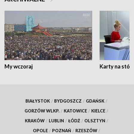
My wczoraj
Karty na stół:
BIAŁYSTOK
/
BYDGOSZCZ
/
GDAŃSK
/
GORZÓW WLKP.
/
KATOWICE
/
KIELCE
/
KRAKÓW
/
LUBLIN
/
ŁÓDŹ
/
OLSZTYN
/
OPOLE
/
POZNAŃ
/
RZESZÓW
/