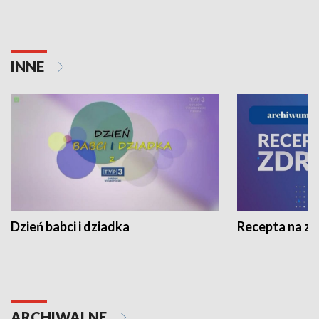
INNE
Dzień babci i dziadka
Recepta na z
ARCHIWALNE