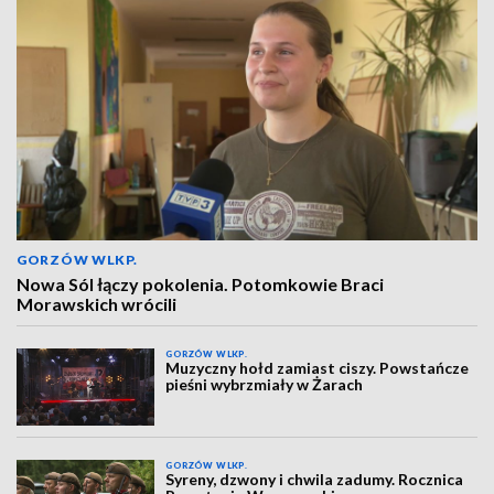
GORZÓW WLKP.
Nowa Sól łączy pokolenia. Potomkowie Braci
Morawskich wrócili
GORZÓW WLKP.
Muzyczny hołd zamiast ciszy. Powstańcze
pieśni wybrzmiały w Żarach
GORZÓW WLKP.
Syreny, dzwony i chwila zadumy. Rocznica