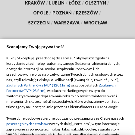
KRAKÓW
/
LUBLIN
/
ŁÓDŹ
/
OLSZTYN
/
OPOLE
/
POZNAŃ
/
RZESZÓW
/
SZCZECIN
/
WARSZAWA
/
WROCŁAW
Szanujemy Twoją prywatność
Dołącz do nas:
Kliknij "Akceptuję i przechodzę do serwisu", aby wyrazić zgody na
korzystanie z technologii automatycznego śledzenia i zbierania danych,
TVP
dostęp do informacji na Twoim urządzeniu końcowym i ich
Abonament TVP
przechowywanie oraz na przetwarzanie Twoich danych osobowych przez
Regulamin TVP
nas, czyli Telewizję Polską S.A. w likwidacji (zwaną dalej również „TVP”),
Emisja w TVP
Polityka prywatności
Zaufanych Partnerów z IAB* (1201 firm)
oraz pozostałych
Zaufanych
Partnerów TVP (93 firm)
, w celach marketingowych (w tym do
Centrum informacji TVP
Moje zgody
zautomatyzowanego dopasowania reklam do Twoich zainteresowań i
mierzenia ich skuteczności) i pozostałych, które wskazujemy poniżej, a
Naziemna Telewizja Cyfrowa
Pomoc
także zgody na udostępnianie przez nas identyfikatora PPID do Google.
Sklep TVP
Biuro reklamy
Twoje dane osobowe zbierane podczas odwiedzania przez Ciebie naszych
Rada Programowa
Kontakt
poszczególnych serwisów
zwanych dalej „Portalem”, w tym informacje
zapisywane za pomocą technologii takich jak: pliki cookie, sygnalizatory
System NOS
WWW lub innych podobnych technologii umożliwiających świadczenie