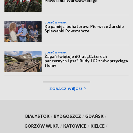
Powstania Warszawskiego
GORZÓW WLKP.
Ku pamięci bohaterów. Pierwsze Żarskie
Śpiewanki Powstańcze
GORZÓW WLKP.
Żagań świętuje 60 lat „Czterech
pancernych i psa”. Rudy 102 znów przyciąga
tłumy
ZOBACZ WIĘCEJ
BIAŁYSTOK
/
BYDGOSZCZ
/
GDAŃSK
/
GORZÓW WLKP.
/
KATOWICE
/
KIELCE
/