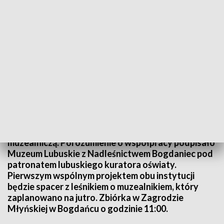
Źródło: Informacje Lubuskie, 18.10.2024
Teraz o połączeniu edukacji przyrodniczej z
muzealniczą. Porozumienie o współpracy podpisało
Muzeum Lubuskie z Nadleśnictwem Bogdaniec pod
patronatem lubuskiego kuratora oświaty.
Pierwszym wspólnym projektem obu instytucji
będzie spacer z leśnikiem o muzealnikiem, który
zaplanowano na jutro. Zbiórka w Zagrodzie
Młyńskiej w Bogdańcu o godzinie 11:00.