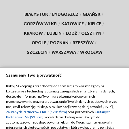
BIAŁYSTOK
/
BYDGOSZCZ
/
GDAŃSK
/
GORZÓW WLKP.
/
KATOWICE
/
KIELCE
/
KRAKÓW
/
LUBLIN
/
ŁÓDŹ
/
OLSZTYN
/
OPOLE
/
POZNAŃ
/
RZESZÓW
/
SZCZECIN
/
WARSZAWA
/
WROCŁAW
Szanujemy Twoją prywatność
Dołącz do nas:
Kliknij "Akceptuję i przechodzę do serwisu", aby wyrazić zgody na
korzystanie z technologii automatycznego śledzenia i zbierania danych,
TVP
dostęp do informacji na Twoim urządzeniu końcowym i ich
Abonament TVP
przechowywanie oraz na przetwarzanie Twoich danych osobowych przez
Regulamin TVP
nas, czyli Telewizję Polską S.A. w likwidacji (zwaną dalej również „TVP”),
Emisja w TVP
Polityka prywatności
Zaufanych Partnerów z IAB* (1201 firm)
oraz pozostałych
Zaufanych
Partnerów TVP (93 firm)
, w celach marketingowych (w tym do
Centrum informacji TVP
Moje zgody
zautomatyzowanego dopasowania reklam do Twoich zainteresowań i
mierzenia ich skuteczności) i pozostałych, które wskazujemy poniżej, a