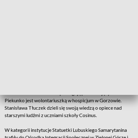
Statuetkę w kategorii: pracownicy służby zdrowia odebrała
Bożena Osińska - dyrektorka szpitala w Nowej Soli. Swoją
pracę rozpoczęła w 1988 roku jako kierowniczka działu
organizacji i nadzoru w Zespole Opieki Zdrowotnej w Nowej
Soli. W 1998 roku objęła funkcję dyrektora Szpitala w Nowej
Soli. W grudniu, po 26 latach pracy odejdzie na emeryturę.
W tej samej kategorii wyróżnienie otrzymała ordynatorka
oddziału wewnętrznego w Nowej Soli - Marzenna Plucińska.
Swoją prace wykonuje z pasją już od 45 lat.
W kategorii "wolonontriusze" zostały odznaczone osoby,
które nawet na emerturze pomagają potrzebującym. Janina
Piekunko jest wolontariuszką w hospicjum w Gorzowie.
Stanisława Tłuczek dzieli się swoją wiedzą o opiece nad
starszymi ludźmi z uczniami szkoły Cosinus.
W kategorii instytucje Statuetki Lubuskiego Samarytanina
trafiły do Ośrodka Integracji Społecznej w Zielonej Górze i