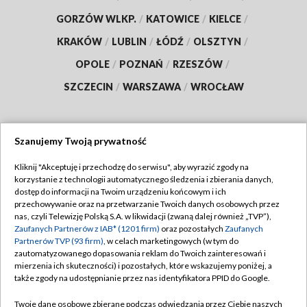
GORZÓW WLKP.
/
KATOWICE
/
KIELCE
/
KRAKÓW
/
LUBLIN
/
ŁÓDŹ
/
OLSZTYN
/
OPOLE
/
POZNAŃ
/
RZESZÓW
/
SZCZECIN
/
WARSZAWA
/
WROCŁAW
Szanujemy Twoją prywatność
Dołącz do nas:
Kliknij "Akceptuję i przechodzę do serwisu", aby wyrazić zgody na
korzystanie z technologii automatycznego śledzenia i zbierania danych,
TVP
dostęp do informacji na Twoim urządzeniu końcowym i ich
Abonament TVP
przechowywanie oraz na przetwarzanie Twoich danych osobowych przez
Regulamin TVP
nas, czyli Telewizję Polską S.A. w likwidacji (zwaną dalej również „TVP”),
Emisja w TVP
Polityka prywatności
Zaufanych Partnerów z IAB* (1201 firm)
oraz pozostałych
Zaufanych
Partnerów TVP (93 firm)
, w celach marketingowych (w tym do
Centrum informacji TVP
Moje zgody
zautomatyzowanego dopasowania reklam do Twoich zainteresowań i
mierzenia ich skuteczności) i pozostałych, które wskazujemy poniżej, a
Naziemna Telewizja Cyfrowa
Pomoc
także zgody na udostępnianie przez nas identyfikatora PPID do Google.
Sklep TVP
Biuro reklamy
Twoje dane osobowe zbierane podczas odwiedzania przez Ciebie naszych