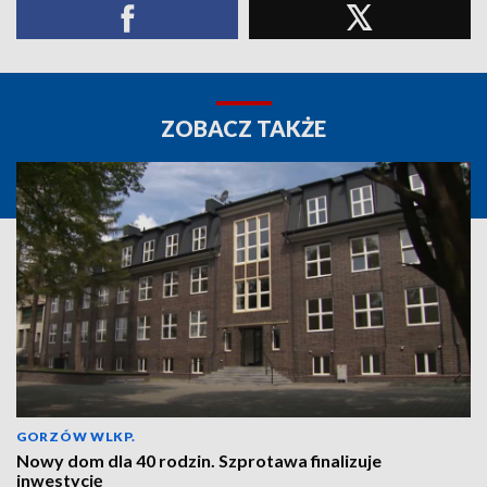
ZOBACZ TAKŻE
GORZÓW WLKP.
Nowy dom dla 40 rodzin. Szprotawa finalizuje
inwestycję