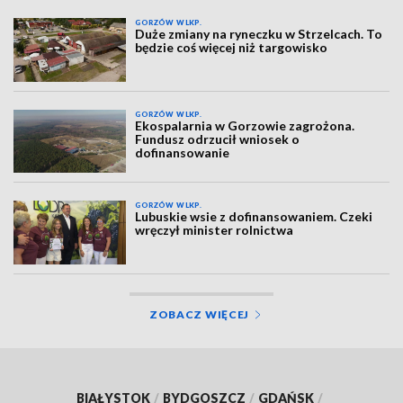
GORZÓW WLKP.
Duże zmiany na ryneczku w Strzelcach. To
będzie coś więcej niż targowisko
GORZÓW WLKP.
Ekospalarnia w Gorzowie zagrożona.
Fundusz odrzucił wniosek o
dofinansowanie
GORZÓW WLKP.
Lubuskie wsie z dofinansowaniem. Czeki
wręczył minister rolnictwa
ZOBACZ WIĘCEJ
BIAŁYSTOK
/
BYDGOSZCZ
/
GDAŃSK
/