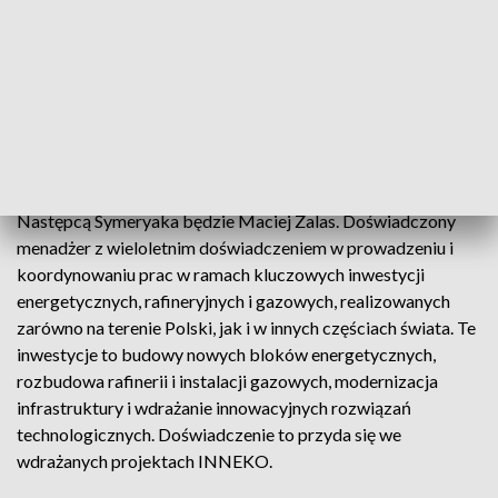
kilometrów, a wodociągów z 580 do około 880 kilometrów.
Nowym prezesem PWiK jest Maciej Symeryak, do niedawna
wiceprezes INNEKO. Prezydent Wójcicki podkreślił, że to
znakomity menadżer, zaangażowany w najważniejsze
projekty rozwojowe miasta, w fotowoltaiczną elektrownię
słoneczną oraz eko–ciepłownię.
Następcą Symeryaka będzie Maciej Zalas. Doświadczony
menadżer z wieloletnim doświadczeniem w prowadzeniu i
koordynowaniu prac w ramach kluczowych inwestycji
energetycznych, rafineryjnych i gazowych, realizowanych
zarówno na terenie Polski, jak i w innych częściach świata. Te
inwestycje to budowy nowych bloków energetycznych,
rozbudowa rafinerii i instalacji gazowych, modernizacja
infrastruktury i wdrażanie innowacyjnych rozwiązań
technologicznych. Doświadczenie to przyda się we
wdrażanych projektach INNEKO.