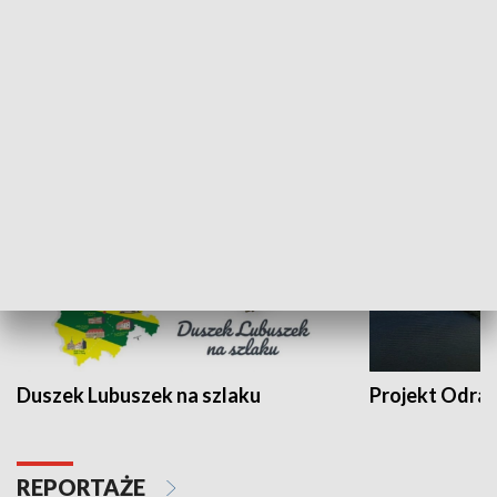
Kalejdoskop
Sołtys na med
WYPOCZYNEK I REKREACJA
Duszek Lubuszek na szlaku
Projekt Odra
REPORTAŻE