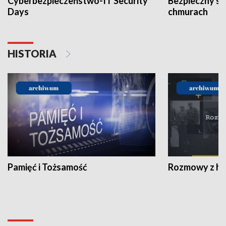
Cyberbezpieczeństwo-IT Security
Bezpieczny s
Days
chmurach
HISTORIA
Pamięć i Tożsamość
Rozmowy z his