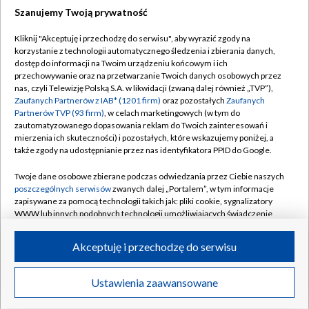
Szanujemy Twoją prywatność
Dołącz do nas:
Kliknij "Akceptuję i przechodzę do serwisu", aby wyrazić zgody na
korzystanie z technologii automatycznego śledzenia i zbierania danych,
TVP
dostęp do informacji na Twoim urządzeniu końcowym i ich
Abonament TVP
przechowywanie oraz na przetwarzanie Twoich danych osobowych przez
Regulamin TVP
nas, czyli Telewizję Polską S.A. w likwidacji (zwaną dalej również „TVP”),
Emisja w TVP
Polityka prywatności
Zaufanych Partnerów z IAB* (1201 firm)
oraz pozostałych
Zaufanych
Partnerów TVP (93 firm)
, w celach marketingowych (w tym do
Centrum informacji TVP
Moje zgody
zautomatyzowanego dopasowania reklam do Twoich zainteresowań i
mierzenia ich skuteczności) i pozostałych, które wskazujemy poniżej, a
Naziemna Telewizja Cyfrowa
Pomoc
także zgody na udostępnianie przez nas identyfikatora PPID do Google.
Sklep TVP
Biuro reklamy
Twoje dane osobowe zbierane podczas odwiedzania przez Ciebie naszych
Rada Programowa
Kontakt
poszczególnych serwisów
zwanych dalej „Portalem”, w tym informacje
zapisywane za pomocą technologii takich jak: pliki cookie, sygnalizatory
System NOS
WWW lub innych podobnych technologii umożliwiających świadczenie
dopasowanych i bezpiecznych usług, personalizację treści oraz reklam,
Informacje o nadawcy
Kanały
udostępnianie funkcji mediów społecznościowych oraz analizowanie
Akceptuję i przechodzę do serwisu
ruchu w Internecie.
Program dla prasy
©2026 Telewizja Polska S.A. w likwidacji
Biuro Reklamy
Twoje dane osobowe zbierane podczas odwiedzania przez Ciebie
Ustawienia zaawansowane
poszczególnych serwisów
na Portalu, takie jak adresy IP, identyfikatory
Ogłoszenie przetargowe
Twoich urządzeń końcowych i identyfikatory plików cookie, informacje o