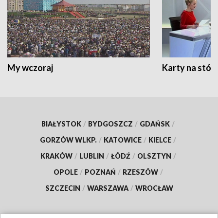
My wczoraj
Karty na stół:
BIAŁYSTOK
/
BYDGOSZCZ
/
GDAŃSK
/
GORZÓW WLKP.
/
KATOWICE
/
KIELCE
/
KRAKÓW
/
LUBLIN
/
ŁÓDŹ
/
OLSZTYN
/
OPOLE
/
POZNAŃ
/
RZESZÓW
/
SZCZECIN
/
WARSZAWA
/
WROCŁAW