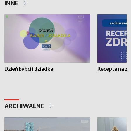
INNE
Dzień babci i dziadka
Recepta na z
ARCHIWALNE