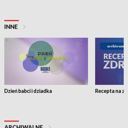
INNE
Dzień babci i dziadka
Recepta na z
ARCHIWALNE