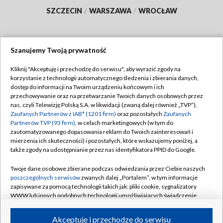
SZCZECIN
/
WARSZAWA
/
WROCŁAW
Szanujemy Twoją prywatność
Dołącz do nas:
Kliknij "Akceptuję i przechodzę do serwisu", aby wyrazić zgody na
korzystanie z technologii automatycznego śledzenia i zbierania danych,
TVP
dostęp do informacji na Twoim urządzeniu końcowym i ich
Abonament TVP
przechowywanie oraz na przetwarzanie Twoich danych osobowych przez
Regulamin TVP
nas, czyli Telewizję Polską S.A. w likwidacji (zwaną dalej również „TVP”),
Emisja w TVP
Polityka prywatności
Zaufanych Partnerów z IAB* (1201 firm)
oraz pozostałych
Zaufanych
Partnerów TVP (93 firm)
, w celach marketingowych (w tym do
Centrum informacji TVP
Moje zgody
zautomatyzowanego dopasowania reklam do Twoich zainteresowań i
mierzenia ich skuteczności) i pozostałych, które wskazujemy poniżej, a
Naziemna Telewizja Cyfrowa
Pomoc
także zgody na udostępnianie przez nas identyfikatora PPID do Google.
Sklep TVP
Biuro reklamy
Twoje dane osobowe zbierane podczas odwiedzania przez Ciebie naszych
Rada Programowa
Kontakt
poszczególnych serwisów
zwanych dalej „Portalem”, w tym informacje
zapisywane za pomocą technologii takich jak: pliki cookie, sygnalizatory
System NOS
WWW lub innych podobnych technologii umożliwiających świadczenie
dopasowanych i bezpiecznych usług, personalizację treści oraz reklam,
Informacje o nadawcy
Kanały
udostępnianie funkcji mediów społecznościowych oraz analizowanie
Akceptuję i przechodzę do serwisu
ruchu w Internecie.