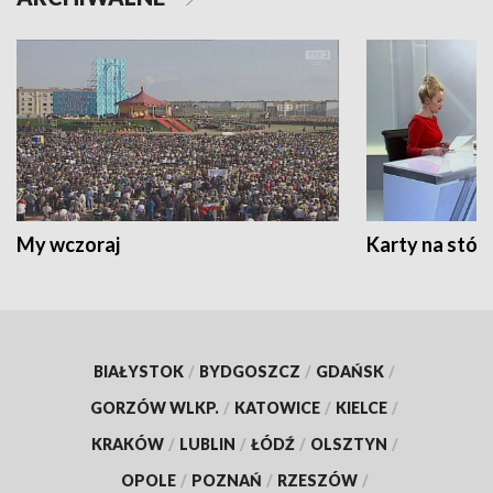
My wczoraj
Karty na stół:
BIAŁYSTOK
/
BYDGOSZCZ
/
GDAŃSK
/
GORZÓW WLKP.
/
KATOWICE
/
KIELCE
/
KRAKÓW
/
LUBLIN
/
ŁÓDŹ
/
OLSZTYN
/
OPOLE
/
POZNAŃ
/
RZESZÓW
/