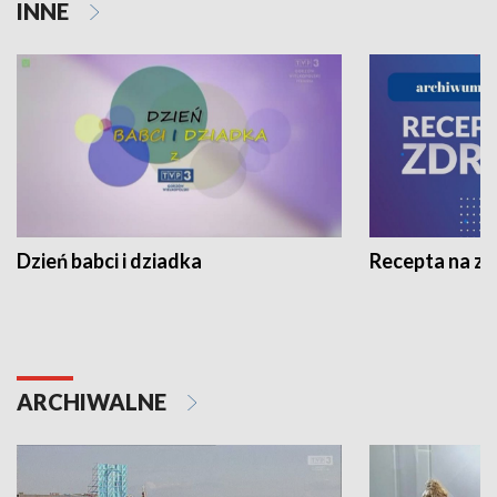
INNE
Dzień babci i dziadka
Recepta na z
ARCHIWALNE