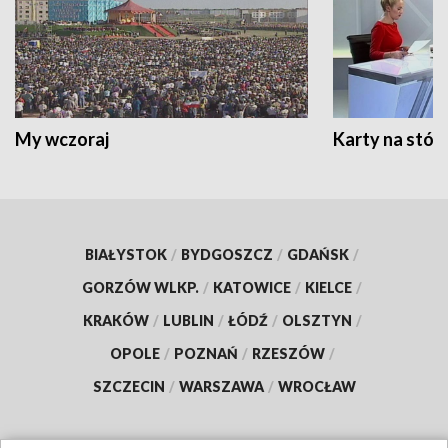
My wczoraj
Karty na stół:
BIAŁYSTOK
/
BYDGOSZCZ
/
GDAŃSK
/
GORZÓW WLKP.
/
KATOWICE
/
KIELCE
/
KRAKÓW
/
LUBLIN
/
ŁÓDŹ
/
OLSZTYN
/
OPOLE
/
POZNAŃ
/
RZESZÓW
/
SZCZECIN
/
WARSZAWA
/
WROCŁAW