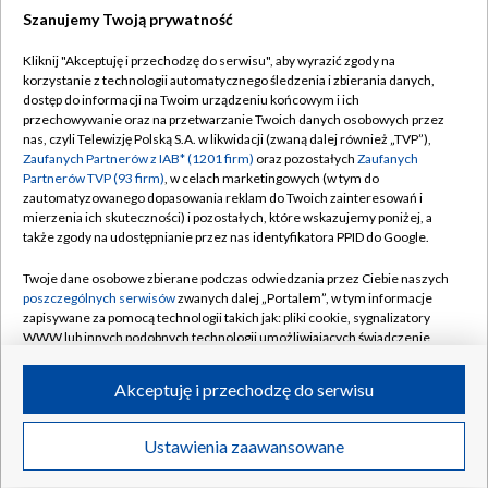
Szanujemy Twoją prywatność
Dołącz do nas:
Kliknij "Akceptuję i przechodzę do serwisu", aby wyrazić zgody na
korzystanie z technologii automatycznego śledzenia i zbierania danych,
TVP
dostęp do informacji na Twoim urządzeniu końcowym i ich
Abonament TVP
przechowywanie oraz na przetwarzanie Twoich danych osobowych przez
Regulamin TVP
nas, czyli Telewizję Polską S.A. w likwidacji (zwaną dalej również „TVP”),
Emisja w TVP
Polityka prywatności
Zaufanych Partnerów z IAB* (1201 firm)
oraz pozostałych
Zaufanych
Partnerów TVP (93 firm)
, w celach marketingowych (w tym do
Centrum informacji TVP
Moje zgody
zautomatyzowanego dopasowania reklam do Twoich zainteresowań i
mierzenia ich skuteczności) i pozostałych, które wskazujemy poniżej, a
Naziemna Telewizja Cyfrowa
Pomoc
także zgody na udostępnianie przez nas identyfikatora PPID do Google.
Sklep TVP
Biuro reklamy
Twoje dane osobowe zbierane podczas odwiedzania przez Ciebie naszych
Rada Programowa
Kontakt
poszczególnych serwisów
zwanych dalej „Portalem”, w tym informacje
zapisywane za pomocą technologii takich jak: pliki cookie, sygnalizatory
System NOS
WWW lub innych podobnych technologii umożliwiających świadczenie
dopasowanych i bezpiecznych usług, personalizację treści oraz reklam,
Informacje o nadawcy
Kanały
udostępnianie funkcji mediów społecznościowych oraz analizowanie
Akceptuję i przechodzę do serwisu
ruchu w Internecie.
Program dla prasy
©2026 Telewizja Polska S.A. w likwidacji
Biuro Reklamy
Twoje dane osobowe zbierane podczas odwiedzania przez Ciebie
Ustawienia zaawansowane
poszczególnych serwisów
na Portalu, takie jak adresy IP, identyfikatory
Ogłoszenie przetargowe
Twoich urządzeń końcowych i identyfikatory plików cookie, informacje o