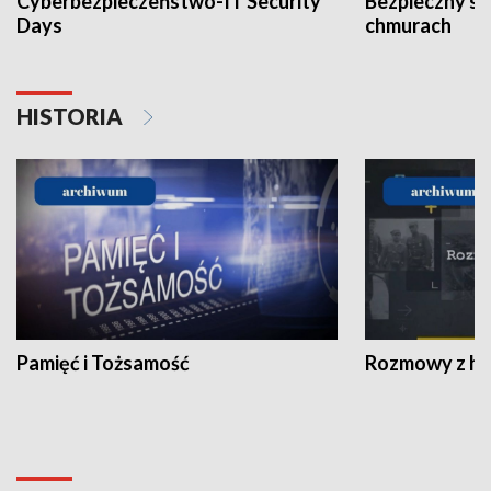
Cyberbezpieczeństwo-IT Security
Bezpieczny s
Days
chmurach
HISTORIA
Pamięć i Tożsamość
Rozmowy z his