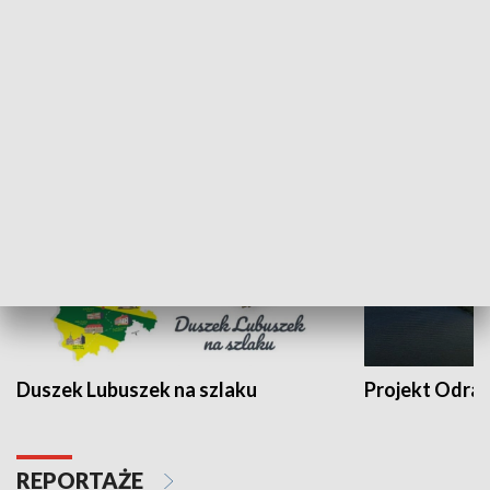
Kalejdoskop
Sołtys na med
WYPOCZYNEK I REKREACJA
Duszek Lubuszek na szlaku
Projekt Odra
REPORTAŻE