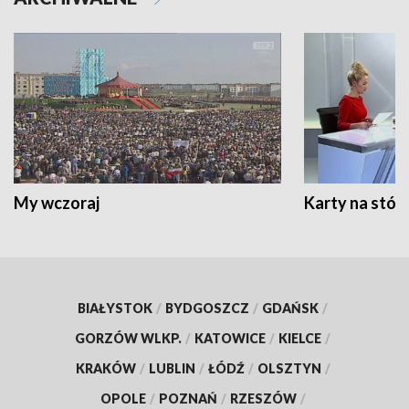
My wczoraj
Karty na stół:
BIAŁYSTOK
/
BYDGOSZCZ
/
GDAŃSK
/
GORZÓW WLKP.
/
KATOWICE
/
KIELCE
/
KRAKÓW
/
LUBLIN
/
ŁÓDŹ
/
OLSZTYN
/
OPOLE
/
POZNAŃ
/
RZESZÓW
/