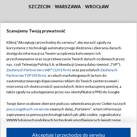
SZCZECIN
/
WARSZAWA
/
WROCŁAW
Szanujemy Twoją prywatność
Dołącz do nas:
Kliknij "Akceptuję i przechodzę do serwisu", aby wyrazić zgody na
korzystanie z technologii automatycznego śledzenia i zbierania danych,
TVP
dostęp do informacji na Twoim urządzeniu końcowym i ich
Abonament TVP
przechowywanie oraz na przetwarzanie Twoich danych osobowych przez
Regulamin TVP
nas, czyli Telewizję Polską S.A. w likwidacji (zwaną dalej również „TVP”),
Emisja w TVP
Polityka prywatności
Zaufanych Partnerów z IAB* (1201 firm)
oraz pozostałych
Zaufanych
Partnerów TVP (93 firm)
, w celach marketingowych (w tym do
Centrum informacji TVP
Moje zgody
zautomatyzowanego dopasowania reklam do Twoich zainteresowań i
mierzenia ich skuteczności) i pozostałych, które wskazujemy poniżej, a
Naziemna Telewizja Cyfrowa
Pomoc
także zgody na udostępnianie przez nas identyfikatora PPID do Google.
Sklep TVP
Biuro reklamy
Twoje dane osobowe zbierane podczas odwiedzania przez Ciebie naszych
Rada Programowa
Kontakt
poszczególnych serwisów
zwanych dalej „Portalem”, w tym informacje
zapisywane za pomocą technologii takich jak: pliki cookie, sygnalizatory
System NOS
WWW lub innych podobnych technologii umożliwiających świadczenie
dopasowanych i bezpiecznych usług, personalizację treści oraz reklam,
Informacje o nadawcy
Kanały
udostępnianie funkcji mediów społecznościowych oraz analizowanie
Akceptuję i przechodzę do serwisu
ruchu w Internecie.