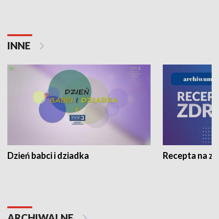
INNE
Dzień babci i dziadka
Recepta na z
ARCHIWALNE