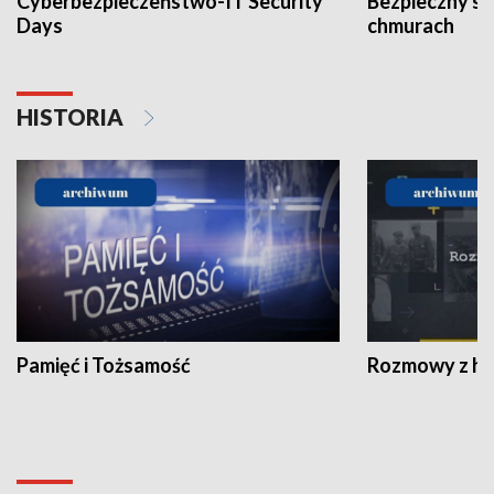
Cyberbezpieczeństwo-IT Security
Bezpieczny s
Days
chmurach
HISTORIA
Pamięć i Tożsamość
Rozmowy z his