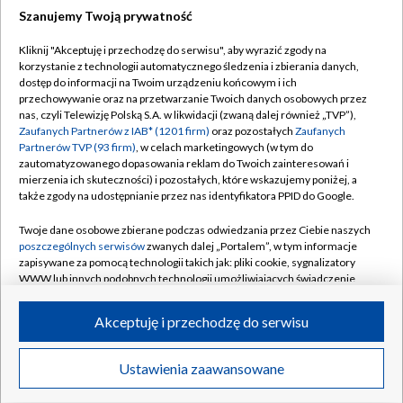
Szanujemy Twoją prywatność
Dołącz do nas:
Kliknij "Akceptuję i przechodzę do serwisu", aby wyrazić zgody na
korzystanie z technologii automatycznego śledzenia i zbierania danych,
TVP
dostęp do informacji na Twoim urządzeniu końcowym i ich
Abonament TVP
przechowywanie oraz na przetwarzanie Twoich danych osobowych przez
Regulamin TVP
nas, czyli Telewizję Polską S.A. w likwidacji (zwaną dalej również „TVP”),
Emisja w TVP
Polityka prywatności
Zaufanych Partnerów z IAB* (1201 firm)
oraz pozostałych
Zaufanych
Partnerów TVP (93 firm)
, w celach marketingowych (w tym do
Centrum informacji TVP
Moje zgody
zautomatyzowanego dopasowania reklam do Twoich zainteresowań i
mierzenia ich skuteczności) i pozostałych, które wskazujemy poniżej, a
Naziemna Telewizja Cyfrowa
Pomoc
także zgody na udostępnianie przez nas identyfikatora PPID do Google.
Sklep TVP
Biuro reklamy
Twoje dane osobowe zbierane podczas odwiedzania przez Ciebie naszych
Rada Programowa
Kontakt
poszczególnych serwisów
zwanych dalej „Portalem”, w tym informacje
zapisywane za pomocą technologii takich jak: pliki cookie, sygnalizatory
System NOS
WWW lub innych podobnych technologii umożliwiających świadczenie
dopasowanych i bezpiecznych usług, personalizację treści oraz reklam,
Informacje o nadawcy
Kanały
udostępnianie funkcji mediów społecznościowych oraz analizowanie
Akceptuję i przechodzę do serwisu
ruchu w Internecie.
Program dla prasy
©2026 Telewizja Polska S.A. w likwidacji
Biuro Reklamy
Twoje dane osobowe zbierane podczas odwiedzania przez Ciebie
Ustawienia zaawansowane
poszczególnych serwisów
na Portalu, takie jak adresy IP, identyfikatory
Ogłoszenie przetargowe
Twoich urządzeń końcowych i identyfikatory plików cookie, informacje o