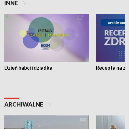
INNE
Dzień babci i dziadka
Recepta na z
ARCHIWALNE