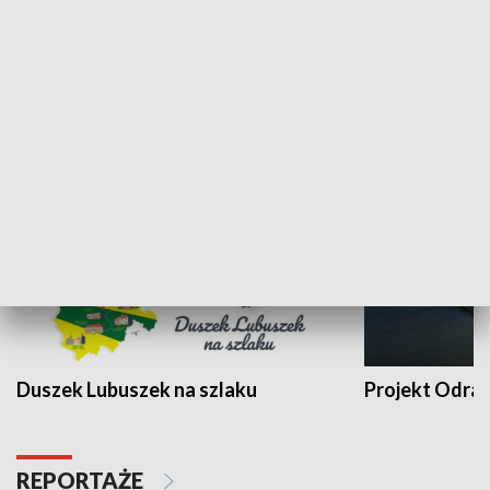
Kalejdoskop
Sołtys na med
WYPOCZYNEK I REKREACJA
Duszek Lubuszek na szlaku
Projekt Odra
REPORTAŻE