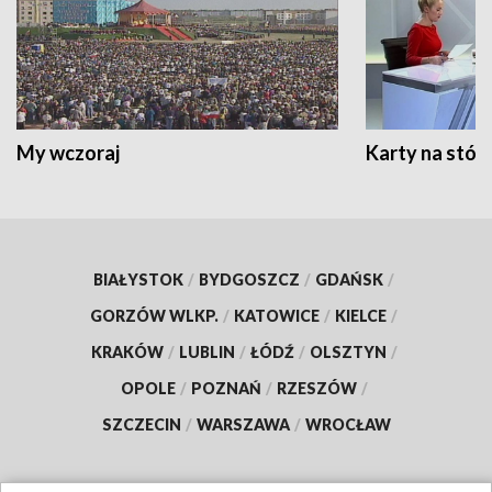
My wczoraj
Karty na stół:
BIAŁYSTOK
/
BYDGOSZCZ
/
GDAŃSK
/
GORZÓW WLKP.
/
KATOWICE
/
KIELCE
/
KRAKÓW
/
LUBLIN
/
ŁÓDŹ
/
OLSZTYN
/
OPOLE
/
POZNAŃ
/
RZESZÓW
/
SZCZECIN
/
WARSZAWA
/
WROCŁAW