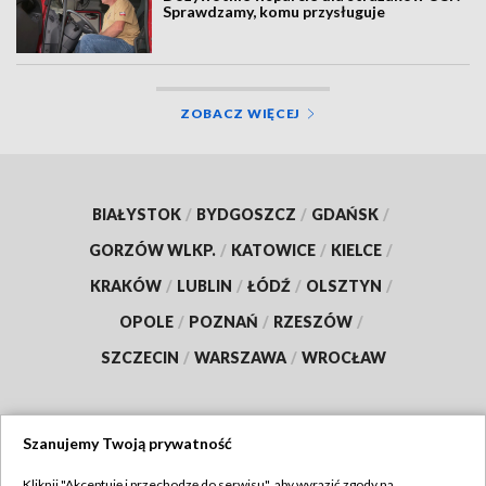
Sprawdzamy, komu przysługuje
ZOBACZ WIĘCEJ
BIAŁYSTOK
/
BYDGOSZCZ
/
GDAŃSK
/
GORZÓW WLKP.
/
KATOWICE
/
KIELCE
/
KRAKÓW
/
LUBLIN
/
ŁÓDŹ
/
OLSZTYN
/
OPOLE
/
POZNAŃ
/
RZESZÓW
/
SZCZECIN
/
WARSZAWA
/
WROCŁAW
Szanujemy Twoją prywatność
Dołącz do nas:
Kliknij "Akceptuję i przechodzę do serwisu", aby wyrazić zgody na