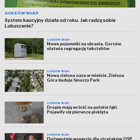
GORZÓW WLKP.
System kaucyjny działa od roku. Jak radzą sobie
Lubuszanie?
GORZÓW WLKP.
Nowe pojemniki na ubrania. Gorzów
ułatwia segregację tekstyliów
GORZÓW WLKP.
Nowa zielona oaza w mieście. Zielona
Góra buduje Smoczy Park
GORZÓW WLKP.
Dropie mają wrócić na polskie łąki.
Pojawiły się pierwsze pisklęta
GORZÓW WLKP.
Dożywotnie wsparcie dla strażaków OSP.