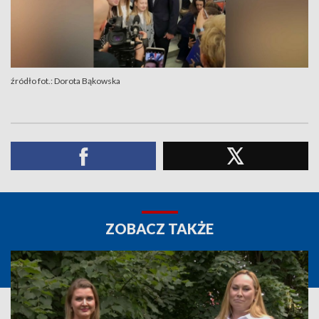
źródło fot.: Dorota Bąkowska
ZOBACZ TAKŻE