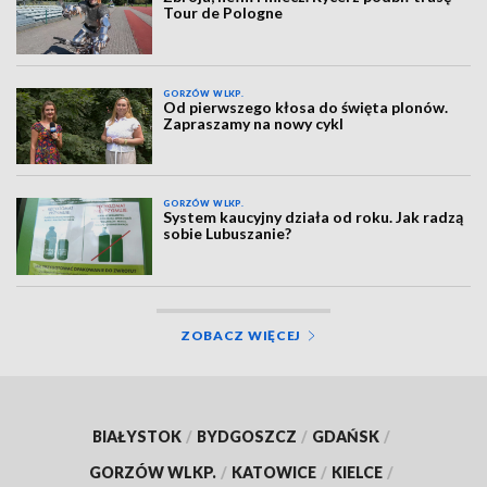
Tour de Pologne
GORZÓW WLKP.
Od pierwszego kłosa do święta plonów.
Zapraszamy na nowy cykl
GORZÓW WLKP.
System kaucyjny działa od roku. Jak radzą
sobie Lubuszanie?
ZOBACZ WIĘCEJ
BIAŁYSTOK
/
BYDGOSZCZ
/
GDAŃSK
/
GORZÓW WLKP.
/
KATOWICE
/
KIELCE
/