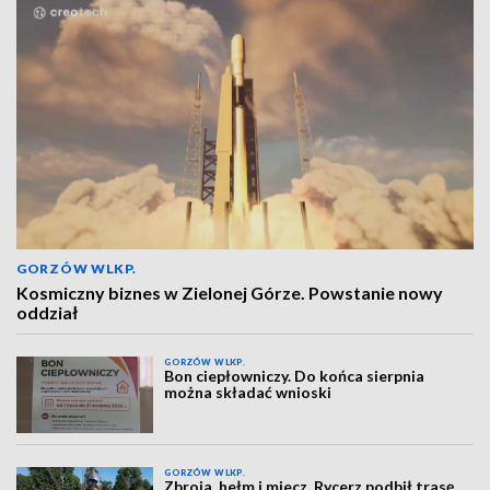
GORZÓW WLKP.
Kosmiczny biznes w Zielonej Górze. Powstanie nowy
oddział
GORZÓW WLKP.
Bon ciepłowniczy. Do końca sierpnia
można składać wnioski
GORZÓW WLKP.
Zbroja, hełm i miecz. Rycerz podbił trasę