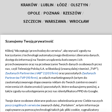
KRAKÓW
/
LUBLIN
/
ŁÓDŹ
/
OLSZTYN
/
OPOLE
/
POZNAŃ
/
RZESZÓW
/
SZCZECIN
/
WARSZAWA
/
WROCŁAW
Szanujemy Twoją prywatność
Dołącz do nas:
Kliknij "Akceptuję i przechodzę do serwisu", aby wyrazić zgody na
korzystanie z technologii automatycznego śledzenia i zbierania danych,
TVP
dostęp do informacji na Twoim urządzeniu końcowym i ich
Abonament TVP
przechowywanie oraz na przetwarzanie Twoich danych osobowych przez
Regulamin TVP
nas, czyli Telewizję Polską S.A. w likwidacji (zwaną dalej również „TVP”),
Emisja w TVP
Polityka prywatności
Zaufanych Partnerów z IAB* (1201 firm)
oraz pozostałych
Zaufanych
Partnerów TVP (93 firm)
, w celach marketingowych (w tym do
Centrum informacji TVP
Moje zgody
zautomatyzowanego dopasowania reklam do Twoich zainteresowań i
mierzenia ich skuteczności) i pozostałych, które wskazujemy poniżej, a
Naziemna Telewizja Cyfrowa
Pomoc
także zgody na udostępnianie przez nas identyfikatora PPID do Google.
Sklep TVP
Biuro reklamy
Twoje dane osobowe zbierane podczas odwiedzania przez Ciebie naszych
Rada Programowa
Kontakt
poszczególnych serwisów
zwanych dalej „Portalem”, w tym informacje
zapisywane za pomocą technologii takich jak: pliki cookie, sygnalizatory