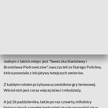
Poznaniu. Zdaniem mieszkańców Starego Polichna, w tym
wnuczki Franciszka Manieckiego, o tym zrywie
niepodległościowym nigdy nie można zapomnieć.
Dzięki temu pamięć o honorowym mieszkańcu i wieloletnim
sołtysie Starego Polichna nigdy nie zniknie. Poświęcona mu
tablica pamiątkowa to miejsce często odwiedzane przez
mieszkańców. A dzisiaj dodatkowo było też miejscem
zbiórki uczestników czwartej edycji gry terenowej.
Jednym z takich miejsc jest "ławeczka Stanisławy i
Bronisława Piotrowiczów", nauczycieli ze Starego Polichna,
która powstała z inicjatywy tutejszych seniorów.
Z każdym rokiem przybywa uczestników gry terenowej.
Wśród nich jest coraz więcej dzieci i młodzieży.
A już 26 października, także po raz czwarty, miłośnicy
historycznych zagadek będą mieli okazję sprawdzić się w