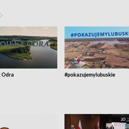
t Odra
#pokazujemylubuskie