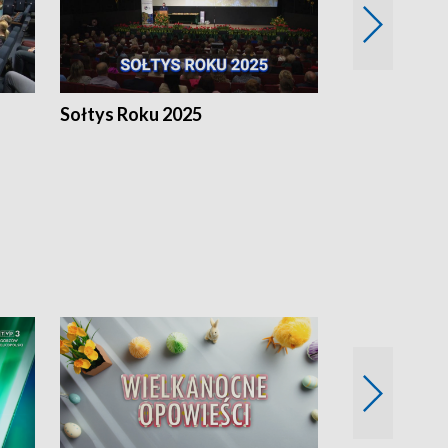
h
Sołtys Roku 2025
20 lat minęł
Wlkp.