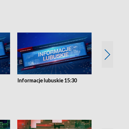
Informacje lubuskie 15:30
Przegląd ty