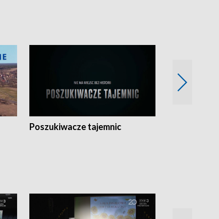
Poszukiwacze tajemnic
Kostrzyn na 