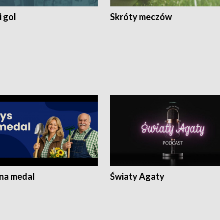
 gol
Skróty meczów
 na medal
Światy Agaty