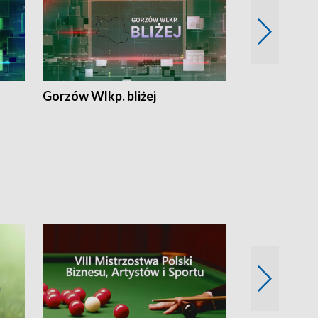
Gorzów Wlkp. bliżej
Lubuskie bliż