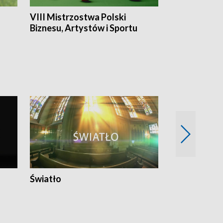
VIII Mistrzostwa Polski
Cztery kwar
Biznesu, Artystów i Sportu
Światło
Nowy adres