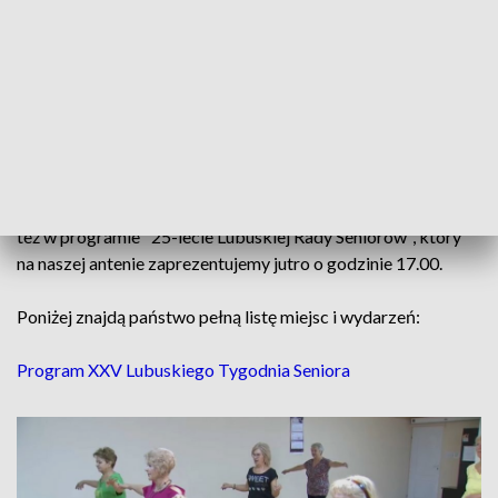
Od 25 lat w naszym regionie jest organizowany Tydzień
Seniora. To spotkania, imprezy i wydarzenia kulturalne, w
trakcie których można zaprezentować swoje dokonania i
zaprosić do wspólnych działań kolejne osoby, które stanęły u
progu jesieni życia.
O swoich pasjach i aktywności lubuscy seniorzy opowiedzą
też w programie "25-lecie Lubuskiej Rady Seniorów", który
na naszej antenie zaprezentujemy jutro o godzinie 17.00.
Poniżej znajdą państwo pełną listę miejsc i wydarzeń:
Program XXV Lubuskiego Tygodnia Seniora