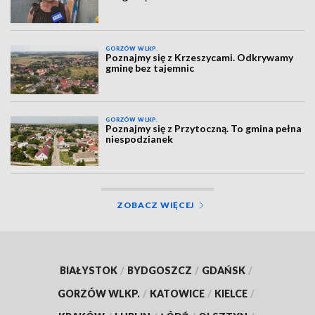
GORZÓW WLKP.
Poznajmy się z Krzeszycami. Odkrywamy
gminę bez tajemnic
GORZÓW WLKP.
Poznajmy się z Przytoczną. To gmina pełna
niespodzianek
ZOBACZ WIĘCEJ
BIAŁYSTOK
/
BYDGOSZCZ
/
GDAŃSK
/
GORZÓW WLKP.
/
KATOWICE
/
KIELCE
/