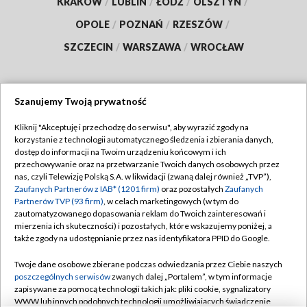
KRAKÓW
/
LUBLIN
/
ŁÓDŹ
/
OLSZTYN
/
OPOLE
/
POZNAŃ
/
RZESZÓW
/
SZCZECIN
/
WARSZAWA
/
WROCŁAW
Szanujemy Twoją prywatność
Dołącz do nas:
Kliknij "Akceptuję i przechodzę do serwisu", aby wyrazić zgody na
korzystanie z technologii automatycznego śledzenia i zbierania danych,
TVP
dostęp do informacji na Twoim urządzeniu końcowym i ich
Abonament TVP
przechowywanie oraz na przetwarzanie Twoich danych osobowych przez
Regulamin TVP
nas, czyli Telewizję Polską S.A. w likwidacji (zwaną dalej również „TVP”),
Emisja w TVP
Polityka prywatności
Zaufanych Partnerów z IAB* (1201 firm)
oraz pozostałych
Zaufanych
Partnerów TVP (93 firm)
, w celach marketingowych (w tym do
Centrum informacji TVP
Moje zgody
zautomatyzowanego dopasowania reklam do Twoich zainteresowań i
mierzenia ich skuteczności) i pozostałych, które wskazujemy poniżej, a
Naziemna Telewizja Cyfrowa
Pomoc
także zgody na udostępnianie przez nas identyfikatora PPID do Google.
Sklep TVP
Biuro reklamy
Twoje dane osobowe zbierane podczas odwiedzania przez Ciebie naszych
Rada Programowa
Kontakt
poszczególnych serwisów
zwanych dalej „Portalem”, w tym informacje
zapisywane za pomocą technologii takich jak: pliki cookie, sygnalizatory
System NOS
WWW lub innych podobnych technologii umożliwiających świadczenie