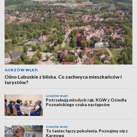
GORZÓW WLKP.
Ośno Lubuskie z bliska. Co zachwyca mieszkańców i
turystów?
GORZÓW WLKP.
Potrzebują młodych rąk. KGW z Osiedla
Poznańskiego szuka następców
GORZÓW WLKP.
Tu taniec łączy pokolenia. Poznajmy się z
Kargową