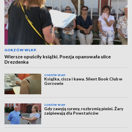
GORZÓW WLKP.
Wiersze opuściły książki. Poezja opanowała ulice
Drezdenka
GORZÓW WLKP.
Książka, cisza i kawa. Silent Book Club w
Gorzowie
GORZÓW WLKP.
Gdy zawyją syreny, rozbrzmią pieśni. Żary
zaśpiewają dla Powstańców