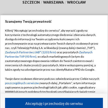
SZCZECIN
/
WARSZAWA
/
WROCŁAW
Szanujemy Twoją prywatność
Dołącz do nas:
Kliknij "Akceptuję i przechodzę do serwisu", aby wyrazić zgody na
korzystanie z technologii automatycznego śledzenia i zbierania danych,
TVP
dostęp do informacji na Twoim urządzeniu końcowym i ich
Abonament TVP
przechowywanie oraz na przetwarzanie Twoich danych osobowych przez
Regulamin TVP
nas, czyli Telewizję Polską S.A. w likwidacji (zwaną dalej również „TVP”),
Emisja w TVP
Polityka prywatności
Zaufanych Partnerów z IAB* (1201 firm)
oraz pozostałych
Zaufanych
Partnerów TVP (93 firm)
, w celach marketingowych (w tym do
Centrum informacji TVP
Moje zgody
zautomatyzowanego dopasowania reklam do Twoich zainteresowań i
mierzenia ich skuteczności) i pozostałych, które wskazujemy poniżej, a
Naziemna Telewizja Cyfrowa
Pomoc
także zgody na udostępnianie przez nas identyfikatora PPID do Google.
Sklep TVP
Biuro reklamy
Twoje dane osobowe zbierane podczas odwiedzania przez Ciebie naszych
Rada Programowa
Kontakt
poszczególnych serwisów
zwanych dalej „Portalem”, w tym informacje
zapisywane za pomocą technologii takich jak: pliki cookie, sygnalizatory
System NOS
WWW lub innych podobnych technologii umożliwiających świadczenie
dopasowanych i bezpiecznych usług, personalizację treści oraz reklam,
Informacje o nadawcy
Kanały
udostępnianie funkcji mediów społecznościowych oraz analizowanie
Akceptuję i przechodzę do serwisu
ruchu w Internecie.
Program dla prasy