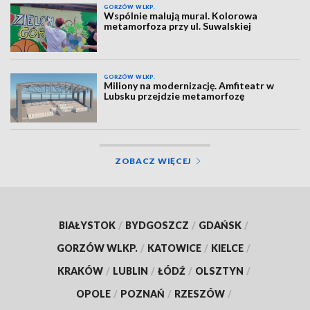
GORZÓW WLKP.
Wspólnie malują mural. Kolorowa
metamorfoza przy ul. Suwalskiej
GORZÓW WLKP.
Miliony na modernizację. Amfiteatr w
Lubsku przejdzie metamorfozę
ZOBACZ WIĘCEJ
BIAŁYSTOK
/
BYDGOSZCZ
/
GDAŃSK
/
GORZÓW WLKP.
/
KATOWICE
/
KIELCE
/
KRAKÓW
/
LUBLIN
/
ŁÓDŹ
/
OLSZTYN
/
OPOLE
/
POZNAŃ
/
RZESZÓW
/