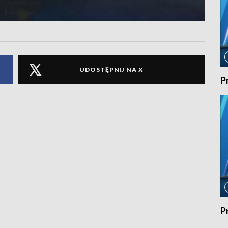
UDOSTĘPNIJ NA X
P
P