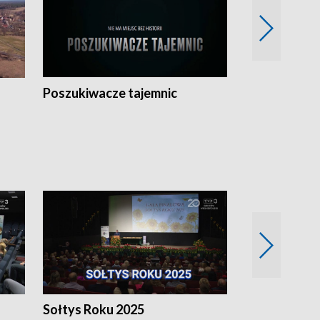
Poszukiwacze tajemnic
Kostrzyn na 
h
Sołtys Roku 2025
20 lat minęł