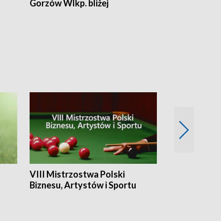
Gorzów Wlkp. bliżej
Lubuskie bliż
VIII Mistrzostwa Polski
Cztery kwar
Biznesu, Artystów i Sportu