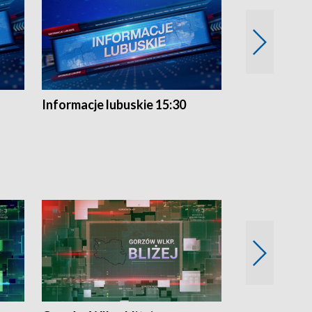
Informacje lubuskie 15:30
Przegląd ty