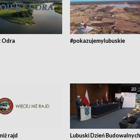
t Odra
#pokazujemylubuskie
niż rajd
Lubuski Dzień Budowalnyc