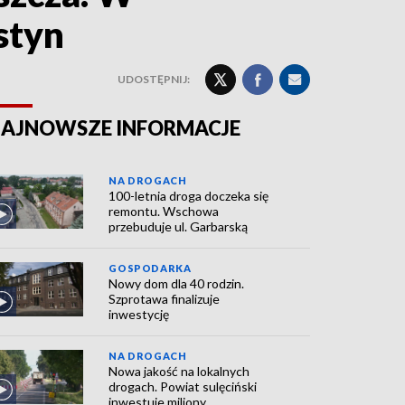
styn
UDOSTĘPNIJ:
AJNOWSZE INFORMACJE
NA DROGACH
100-letnia droga doczeka się
remontu. Wschowa
przebuduje ul. Garbarską
GOSPODARKA
Nowy dom dla 40 rodzin.
Szprotawa finalizuje
inwestycję
NA DROGACH
Nowa jakość na lokalnych
drogach. Powiat sulęciński
inwestuje miliony