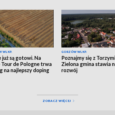
 WLKP.
GORZÓW WLKP.
e już są gotowi. Na
Poznajmy się z Torzym
e Tour de Pologne trwa
Zielona gmina stawia 
g na najlepszy doping
rozwój
ZOBACZ WIĘCEJ