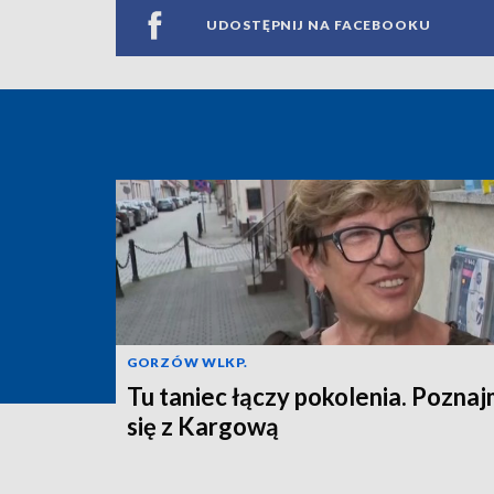
UDOSTĘPNIJ NA FACEBOOKU
GORZÓW WLKP.
Tu taniec łączy pokolenia. Pozna
się z Kargową