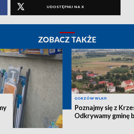
UDOSTĘPNIJ NA X
ZOBACZ TAKŻE
GORZÓW WLKP.
jmy
Poznajmy się z Krze
Odkrywamy gminę b