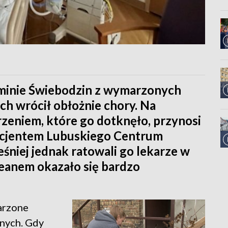
 gminie Świebodzin z wymarzonych
h wrócił obłożnie chory. Na
rzeniem, które go dotknęło, przynosi
pacjentem Lubuskiego Centrum
śniej jednak ratowali go lekarze w
ceanem okazało się bardzo
marzone
onych. Gdy