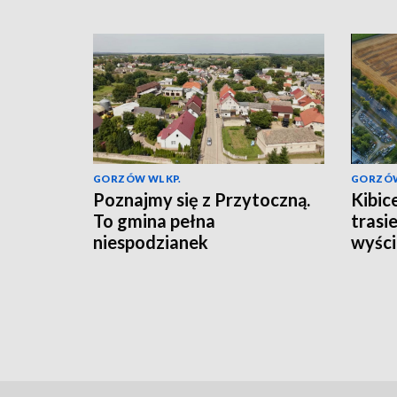
GORZÓW WLKP.
GORZÓW
Poznajmy się z Przytoczną.
Kibic
To gmina pełna
trasi
niespodzianek
wyści