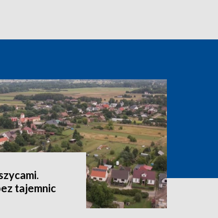
szycami.
ez tajemnic