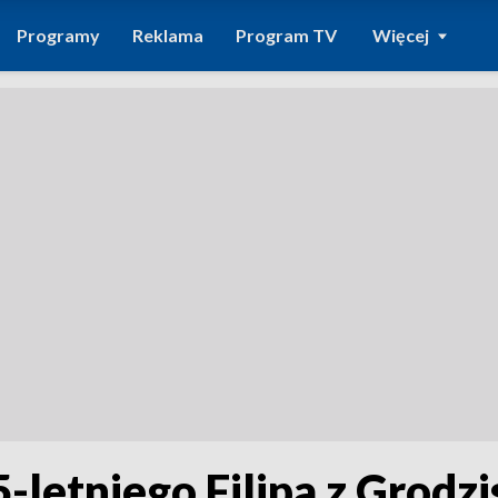
Programy
Reklama
Program TV
Więcej
5-letniego Filipa z Grodz