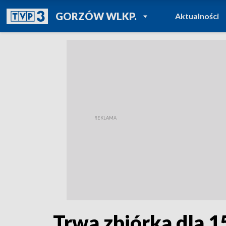
POWRÓT DO
GORZÓW WLKP.
Aktualności
TVP REGIONY
Trwa zbiórka dla 1