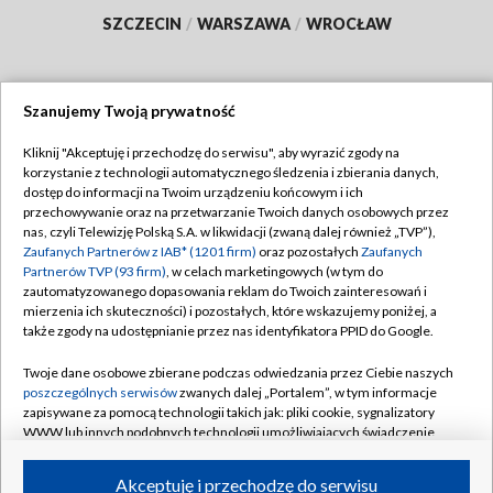
SZCZECIN
/
WARSZAWA
/
WROCŁAW
Szanujemy Twoją prywatność
Dołącz do nas:
Kliknij "Akceptuję i przechodzę do serwisu", aby wyrazić zgody na
korzystanie z technologii automatycznego śledzenia i zbierania danych,
TVP
dostęp do informacji na Twoim urządzeniu końcowym i ich
Abonament TVP
przechowywanie oraz na przetwarzanie Twoich danych osobowych przez
Regulamin TVP
nas, czyli Telewizję Polską S.A. w likwidacji (zwaną dalej również „TVP”),
Emisja w TVP
Polityka prywatności
Zaufanych Partnerów z IAB* (1201 firm)
oraz pozostałych
Zaufanych
Partnerów TVP (93 firm)
, w celach marketingowych (w tym do
Centrum informacji TVP
Moje zgody
zautomatyzowanego dopasowania reklam do Twoich zainteresowań i
mierzenia ich skuteczności) i pozostałych, które wskazujemy poniżej, a
Naziemna Telewizja Cyfrowa
Pomoc
także zgody na udostępnianie przez nas identyfikatora PPID do Google.
Sklep TVP
Biuro reklamy
Twoje dane osobowe zbierane podczas odwiedzania przez Ciebie naszych
Rada Programowa
Kontakt
poszczególnych serwisów
zwanych dalej „Portalem”, w tym informacje
zapisywane za pomocą technologii takich jak: pliki cookie, sygnalizatory
System NOS
WWW lub innych podobnych technologii umożliwiających świadczenie
dopasowanych i bezpiecznych usług, personalizację treści oraz reklam,
Informacje o nadawcy
Kanały
udostępnianie funkcji mediów społecznościowych oraz analizowanie
Akceptuję i przechodzę do serwisu
ruchu w Internecie.