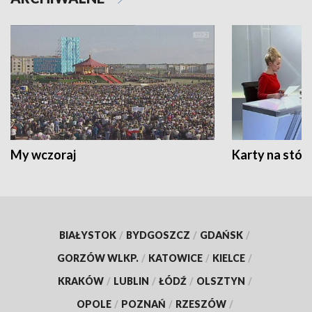
My wczoraj
Karty na stół:
BIAŁYSTOK
/
BYDGOSZCZ
/
GDAŃSK
/
GORZÓW WLKP.
/
KATOWICE
/
KIELCE
/
KRAKÓW
/
LUBLIN
/
ŁÓDŹ
/
OLSZTYN
/
OPOLE
/
POZNAŃ
/
RZESZÓW
/