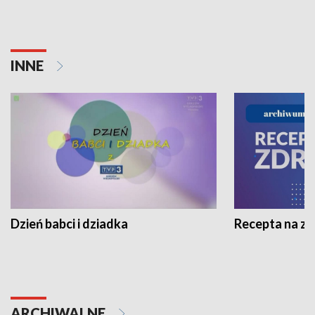
INNE
Dzień babci i dziadka
Recepta na z
ARCHIWALNE