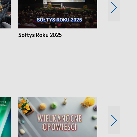
h
Sołtys Roku 2025
20 lat minęł
Wlkp.