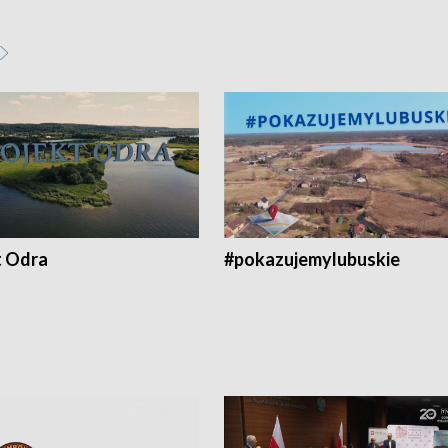
t Odra
#pokazujemylubuskie