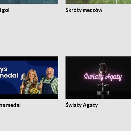
 gol
Skróty meczów
 na medal
Światy Agaty