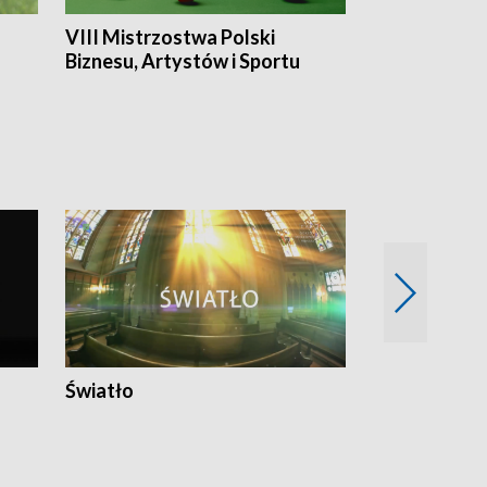
VIII Mistrzostwa Polski
Cztery kwar
Biznesu, Artystów i Sportu
Światło
Nowy adres