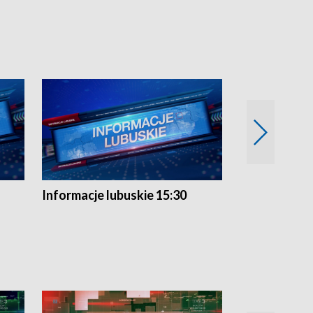
Informacje lubuskie 15:30
Przegląd ty