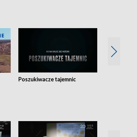
Poszukiwacze tajemnic
Kostrzyn na 