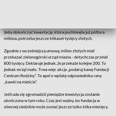
Nowy obiekt ma to zmienić.
Będzie w nim m.in. hospicjum perinatalne, czyli miejsce
wsparcia dla rodziców spodziewających się dzieci, które
mogą umrzeć podczas porodu lub niedługo po nim. Niestety,
żeby dokończyć inwestycję, która pochłonęła już półtora
miliona, potrzeba jeszcze kilkaset tysięcy złotych.
Zgodnie z wcześniejszą umową, milion złotych miał
przekazać zielonogórski urząd miasta - dotychczas przelał
800 tysięcy. Deklaruje jednak, że przekaże kolejne 200. To
jednak wciąż mało. Trwa więc akcja „podaruj kawę Fundacji
Centrum Rodziny”. To apel o wpłatę odpowiednika ceny
„kawki na mieście”.
Jeśli uda się zgromadzić pieniądze inwestycja zostanie
ukończona w tym roku. Czas jest ważny, bo fundacja w
obecnej siedzibie może zostać jeszcze tylko kilka miesięcy.