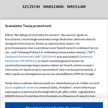
SZCZECIN
/
WARSZAWA
/
WROCŁAW
Szanujemy Twoją prywatność
Dołącz do nas:
Kliknij "Akceptuję i przechodzę do serwisu", aby wyrazić zgody na
korzystanie z technologii automatycznego śledzenia i zbierania danych,
TVP
dostęp do informacji na Twoim urządzeniu końcowym i ich
Abonament TVP
przechowywanie oraz na przetwarzanie Twoich danych osobowych przez
Regulamin TVP
nas, czyli Telewizję Polską S.A. w likwidacji (zwaną dalej również „TVP”),
Emisja w TVP
Polityka prywatności
Zaufanych Partnerów z IAB* (1201 firm)
oraz pozostałych
Zaufanych
Partnerów TVP (93 firm)
, w celach marketingowych (w tym do
Centrum informacji TVP
Moje zgody
zautomatyzowanego dopasowania reklam do Twoich zainteresowań i
mierzenia ich skuteczności) i pozostałych, które wskazujemy poniżej, a
Naziemna Telewizja Cyfrowa
Pomoc
także zgody na udostępnianie przez nas identyfikatora PPID do Google.
Sklep TVP
Biuro reklamy
Twoje dane osobowe zbierane podczas odwiedzania przez Ciebie naszych
Rada Programowa
Kontakt
poszczególnych serwisów
zwanych dalej „Portalem”, w tym informacje
zapisywane za pomocą technologii takich jak: pliki cookie, sygnalizatory
System NOS
WWW lub innych podobnych technologii umożliwiających świadczenie
dopasowanych i bezpiecznych usług, personalizację treści oraz reklam,
Informacje o nadawcy
Kanały
udostępnianie funkcji mediów społecznościowych oraz analizowanie
Akceptuję i przechodzę do serwisu