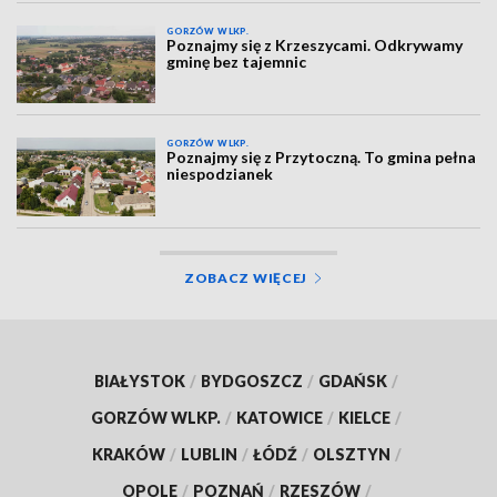
GORZÓW WLKP.
Poznajmy się z Krzeszycami. Odkrywamy
gminę bez tajemnic
GORZÓW WLKP.
Poznajmy się z Przytoczną. To gmina pełna
niespodzianek
ZOBACZ WIĘCEJ
BIAŁYSTOK
/
BYDGOSZCZ
/
GDAŃSK
/
GORZÓW WLKP.
/
KATOWICE
/
KIELCE
/
KRAKÓW
/
LUBLIN
/
ŁÓDŹ
/
OLSZTYN
/
OPOLE
/
POZNAŃ
/
RZESZÓW
/