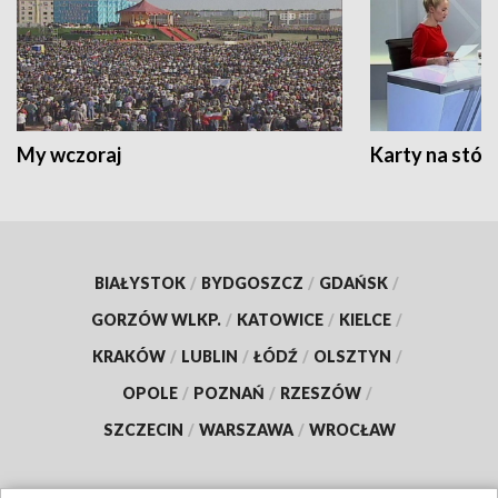
My wczoraj
Karty na stół:
BIAŁYSTOK
/
BYDGOSZCZ
/
GDAŃSK
/
GORZÓW WLKP.
/
KATOWICE
/
KIELCE
/
KRAKÓW
/
LUBLIN
/
ŁÓDŹ
/
OLSZTYN
/
OPOLE
/
POZNAŃ
/
RZESZÓW
/
SZCZECIN
/
WARSZAWA
/
WROCŁAW