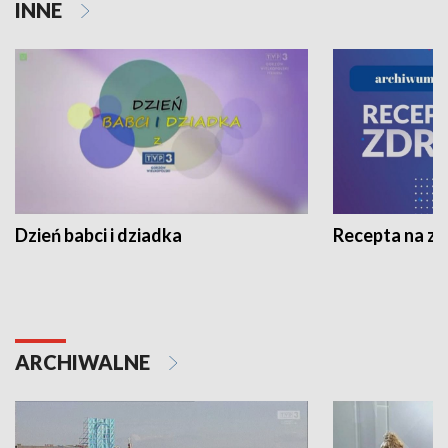
INNE
Dzień babci i dziadka
Recepta na z
ARCHIWALNE