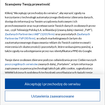
Szanujemy Twoją prywatność
Dołącz do nas:
Kliknij "Akceptuję i przechodzę do serwisu", aby wyrazić zgody na
korzystanie z technologii automatycznego śledzenia i zbierania danych,
TVP
dostęp do informacji na Twoim urządzeniu końcowym i ich
Abonament TVP
przechowywanie oraz na przetwarzanie Twoich danych osobowych przez
Regulamin TVP
nas, czyli Telewizję Polską S.A. w likwidacji (zwaną dalej również „TVP”),
Emisja w TVP
Polityka prywatności
Zaufanych Partnerów z IAB* (1201 firm)
oraz pozostałych
Zaufanych
Partnerów TVP (93 firm)
, w celach marketingowych (w tym do
Centrum informacji TVP
Moje zgody
zautomatyzowanego dopasowania reklam do Twoich zainteresowań i
mierzenia ich skuteczności) i pozostałych, które wskazujemy poniżej, a
Naziemna Telewizja Cyfrowa
Pomoc
także zgody na udostępnianie przez nas identyfikatora PPID do Google.
Sklep TVP
Biuro reklamy
Twoje dane osobowe zbierane podczas odwiedzania przez Ciebie naszych
Rada Programowa
Kontakt
poszczególnych serwisów
zwanych dalej „Portalem”, w tym informacje
zapisywane za pomocą technologii takich jak: pliki cookie, sygnalizatory
System NOS
WWW lub innych podobnych technologii umożliwiających świadczenie
dopasowanych i bezpiecznych usług, personalizację treści oraz reklam,
Informacje o nadawcy
Kanały
udostępnianie funkcji mediów społecznościowych oraz analizowanie
Akceptuję i przechodzę do serwisu
ruchu w Internecie.
Program dla prasy
©2026 Telewizja Polska S.A. w likwidacji
Biuro Reklamy
Twoje dane osobowe zbierane podczas odwiedzania przez Ciebie
Ustawienia zaawansowane
poszczególnych serwisów
na Portalu, takie jak adresy IP, identyfikatory
Ogłoszenie przetargowe
Twoich urządzeń końcowych i identyfikatory plików cookie, informacje o