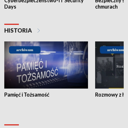
Cyberbezpieczeństwo-IT Security
Bezpieczny s
Days
chmurach
HISTORIA
Pamięć i Tożsamość
Rozmowy z his