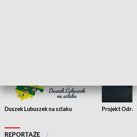
Kalejdoskop
Sołtys na med
WYPOCZYNEK I REKREACJA
Duszek Lubuszek na szlaku
Projekt Odra
REPORTAŻE