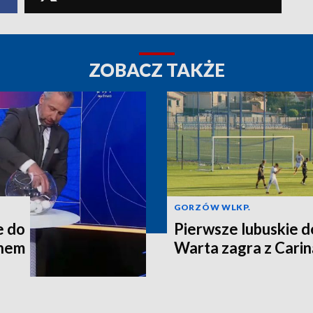
ZOBACZ TAKŻE
GORZÓW WLKP.
e do
Pierwsze lubuskie d
chem
Warta zagra z Carin