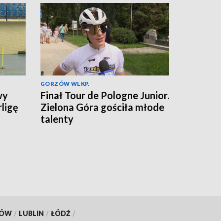
GORZÓW WLKP.
wy
Finał Tour de Pologne Junior.
rligę
Zielona Góra gościła młode
talenty
KÓW
/
LUBLIN
/
ŁÓDŹ
/