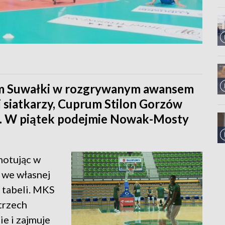
iem Suwałki w rozgrywanym awansem
gi siatkarzy, Cuprum Stilon Gorzów
i. W piątek podejmie Nowak-Mosty
notując w
 we własnej
w tabeli. MKS
trzech
e i zajmuje