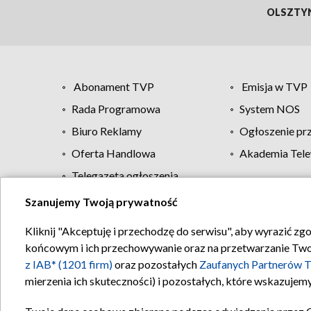
OLSZTY
Abonament TVP
Emisja w TVP
Rada Programowa
System NOS
Biuro Reklamy
Ogłoszenie pr
Oferta Handlowa
Akademia Tele
Telegazeta ogłoszenia
Szanujemy Twoją prywatność
Regulamin TVP
Kliknij "Akceptuję i przechodzę do serwisu", aby wyrazić zg
końcowym i ich przechowywanie oraz na przetwarzanie Twoich
z IAB* (1201 firm)
oraz pozostałych
Zaufanych Partnerów T
mierzenia ich skuteczności) i pozostałych, które wskazujemy