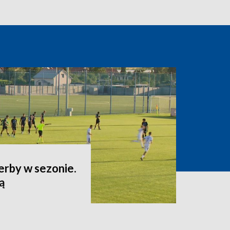
erby w sezonie.
ą