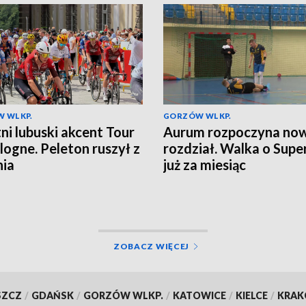
 WLKP.
GORZÓW WLKP.
ni lubuski akcent Tour
Aurum rozpoczyna no
logne. Peleton ruszył z
rozdział. Walka o Supe
nia
już za miesiąc
ZOBACZ WIĘCEJ
SZCZ
/
GDAŃSK
/
GORZÓW WLKP.
/
KATOWICE
/
KIELCE
/
KRA