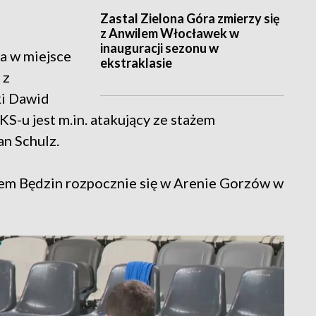
Zastal Zielona Góra zmierzy się
z Anwilem Włocławek w
inauguracji sezonu w
a w miejsce
ekstraklasie
 z
ki Dawid
u jest m.in. atakujący ze stażem
an Schulz.
m Będzin rozpocznie się w Arenie Gorzów w