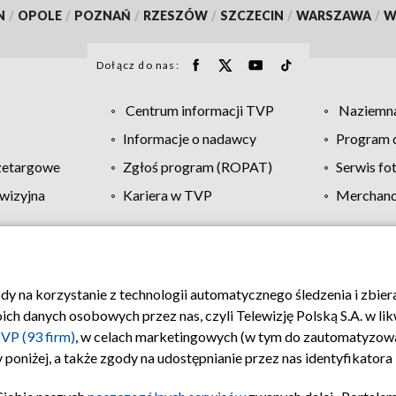
N
/
OPOLE
/
POZNAŃ
/
RZESZÓW
/
SZCZECIN
/
WARSZAWA
/
W
Dołącz do nas:
Centrum informacji TVP
Naziemna
Informacje o nadawcy
Program d
zetargowe
Zgłoś program (ROPAT)
Serwis fo
wizyjna
Kariera w TVP
Merchandi
Polityka prywatności
Moje zgody
Pomoc
Biuro re
ody na korzystanie z technologii automatycznego śledzenia i zbie
 danych osobowych przez nas, czyli Telewizję Polską S.A. w likw
VP (93 firm)
, w celach marketingowych (w tym do zautomatyzow
 poniżej, a także zgody na udostępnianie przez nas identyfikator