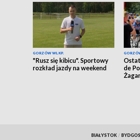
GORZÓW WLKP.
GORZÓW
"Rusz się kibicu". Sportowy
Ostat
rozkład jazdy na weekend
de Po
Żaga
BIAŁYSTOK
/
BYDGO