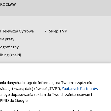
ROCŁAW
 Telewizja Cyfrowa
Sklep TVP
la prasy
tograficzny
sing (znaki)
klamy
Kontakt
rania danych, dostęp do informacji na Twoim urządzeniu
idacji (zwaną dalej również „TVP”),
Zaufanych Partnerów
anego dopasowania reklam do Twoich zainteresowań i
a PPID do Google.