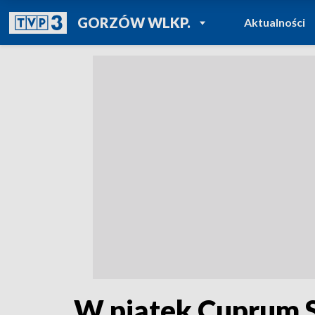
POWRÓT DO
GORZÓW WLKP.
Aktualności
TVP REGIONY
W piątek Cuprum 