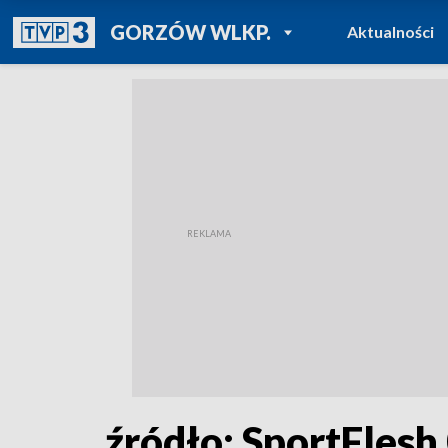
POWRÓT DO
GORZÓW WLKP.
Aktualności
TVP REGIONY
źródło: SportFlesh