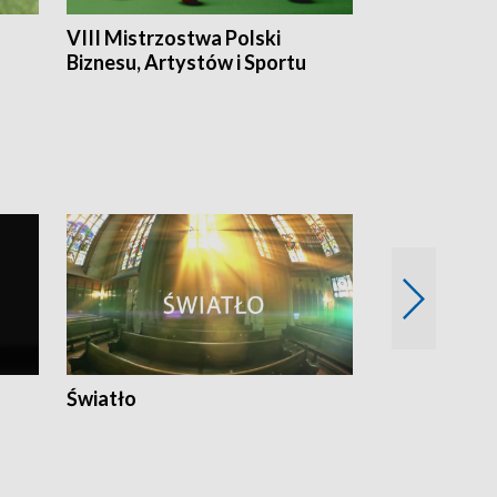
VIII Mistrzostwa Polski
Cztery kwar
Biznesu, Artystów i Sportu
Światło
Nowy adres