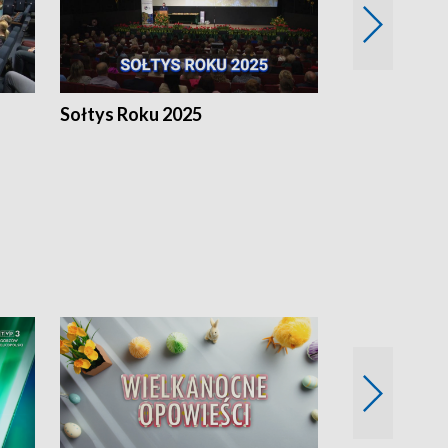
h
Sołtys Roku 2025
20 lat minęł
Wlkp.