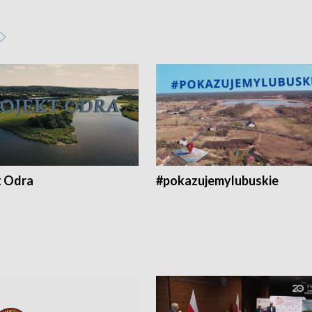
t Odra
#pokazujemylubuskie