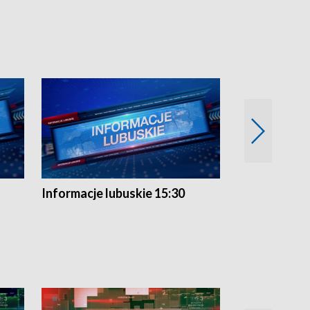
Informacje lubuskie 15:30
Przegląd ty