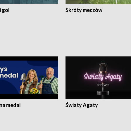
 gol
Skróty meczów
 na medal
Światy Agaty