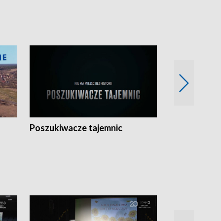
Poszukiwacze tajemnic
Kostrzyn na 