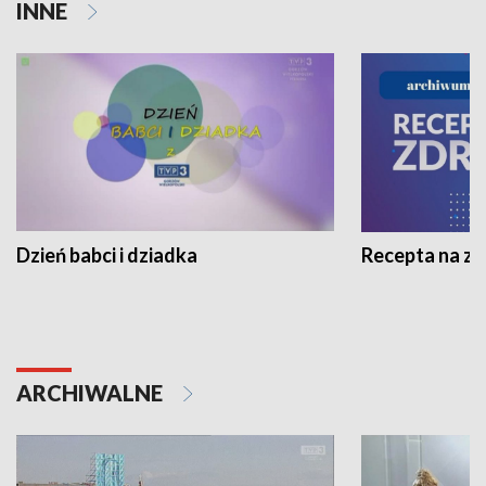
INNE
Dzień babci i dziadka
Recepta na z
ARCHIWALNE