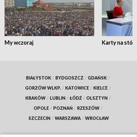
My wczoraj
Karty na stół:
BIAŁYSTOK
/
BYDGOSZCZ
/
GDAŃSK
/
GORZÓW WLKP.
/
KATOWICE
/
KIELCE
/
KRAKÓW
/
LUBLIN
/
ŁÓDŹ
/
OLSZTYN
/
OPOLE
/
POZNAŃ
/
RZESZÓW
/
SZCZECIN
/
WARSZAWA
/
WROCŁAW