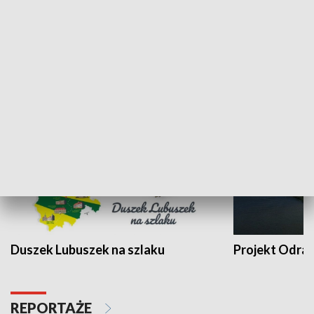
Kalejdoskop
Sołtys na med
WYPOCZYNEK I REKREACJA
Duszek Lubuszek na szlaku
Projekt Odra
REPORTAŻE