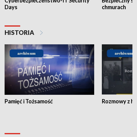
Cyberbezpieczeństwo-IT Security
Bezpieczny s
Days
chmurach
HISTORIA
Pamięć i Tożsamość
Rozmowy z his