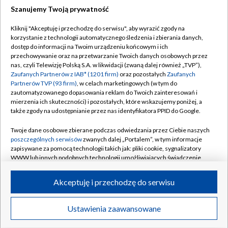
Szanujemy Twoją prywatność
Dołącz do nas:
Kliknij "Akceptuję i przechodzę do serwisu", aby wyrazić zgody na
korzystanie z technologii automatycznego śledzenia i zbierania danych,
TVP
dostęp do informacji na Twoim urządzeniu końcowym i ich
Abonament TVP
przechowywanie oraz na przetwarzanie Twoich danych osobowych przez
Regulamin TVP
nas, czyli Telewizję Polską S.A. w likwidacji (zwaną dalej również „TVP”),
Emisja w TVP
Polityka prywatności
Zaufanych Partnerów z IAB* (1201 firm)
oraz pozostałych
Zaufanych
Partnerów TVP (93 firm)
, w celach marketingowych (w tym do
Centrum informacji TVP
Moje zgody
zautomatyzowanego dopasowania reklam do Twoich zainteresowań i
mierzenia ich skuteczności) i pozostałych, które wskazujemy poniżej, a
Naziemna Telewizja Cyfrowa
Pomoc
także zgody na udostępnianie przez nas identyfikatora PPID do Google.
Sklep TVP
Biuro reklamy
Twoje dane osobowe zbierane podczas odwiedzania przez Ciebie naszych
Rada Programowa
Kontakt
poszczególnych serwisów
zwanych dalej „Portalem”, w tym informacje
zapisywane za pomocą technologii takich jak: pliki cookie, sygnalizatory
System NOS
WWW lub innych podobnych technologii umożliwiających świadczenie
dopasowanych i bezpiecznych usług, personalizację treści oraz reklam,
Informacje o nadawcy
Kanały
udostępnianie funkcji mediów społecznościowych oraz analizowanie
Akceptuję i przechodzę do serwisu
ruchu w Internecie.
Program dla prasy
©2026 Telewizja Polska S.A. w likwidacji
Biuro Reklamy
Twoje dane osobowe zbierane podczas odwiedzania przez Ciebie
Ustawienia zaawansowane
poszczególnych serwisów
na Portalu, takie jak adresy IP, identyfikatory
Ogłoszenie przetargowe
Twoich urządzeń końcowych i identyfikatory plików cookie, informacje o