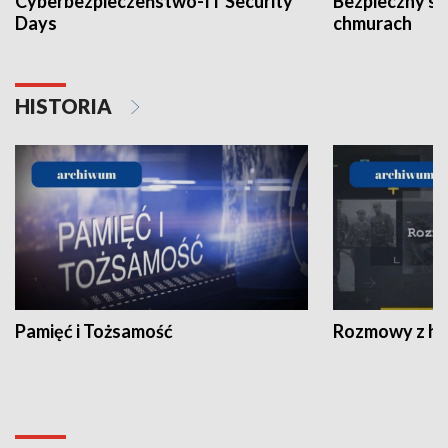
Cyberbezpieczeństwo-IT Security
Bezpieczny s
Days
chmurach
HISTORIA
Pamięć i Tożsamość
Rozmowy z his