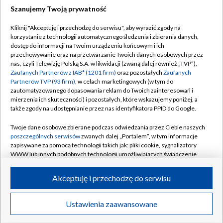
Szanujemy Twoją prywatność
Dołącz do nas:
Kliknij "Akceptuję i przechodzę do serwisu", aby wyrazić zgody na
korzystanie z technologii automatycznego śledzenia i zbierania danych,
TVP
dostęp do informacji na Twoim urządzeniu końcowym i ich
Abonament TVP
przechowywanie oraz na przetwarzanie Twoich danych osobowych przez
Regulamin TVP
nas, czyli Telewizję Polską S.A. w likwidacji (zwaną dalej również „TVP”),
Emisja w TVP
Polityka prywatności
Zaufanych Partnerów z IAB* (1201 firm)
oraz pozostałych
Zaufanych
Partnerów TVP (93 firm)
, w celach marketingowych (w tym do
Centrum informacji TVP
Moje zgody
zautomatyzowanego dopasowania reklam do Twoich zainteresowań i
mierzenia ich skuteczności) i pozostałych, które wskazujemy poniżej, a
Naziemna Telewizja Cyfrowa
Pomoc
także zgody na udostępnianie przez nas identyfikatora PPID do Google.
Sklep TVP
Biuro reklamy
Twoje dane osobowe zbierane podczas odwiedzania przez Ciebie naszych
Rada Programowa
Kontakt
poszczególnych serwisów
zwanych dalej „Portalem”, w tym informacje
zapisywane za pomocą technologii takich jak: pliki cookie, sygnalizatory
System NOS
WWW lub innych podobnych technologii umożliwiających świadczenie
dopasowanych i bezpiecznych usług, personalizację treści oraz reklam,
Informacje o nadawcy
Kanały
udostępnianie funkcji mediów społecznościowych oraz analizowanie
Akceptuję i przechodzę do serwisu
ruchu w Internecie.
Program dla prasy
©2026 Telewizja Polska S.A. w likwidacji
Biuro Reklamy
Twoje dane osobowe zbierane podczas odwiedzania przez Ciebie
Ustawienia zaawansowane
poszczególnych serwisów
na Portalu, takie jak adresy IP, identyfikatory
Ogłoszenie przetargowe
Twoich urządzeń końcowych i identyfikatory plików cookie, informacje o