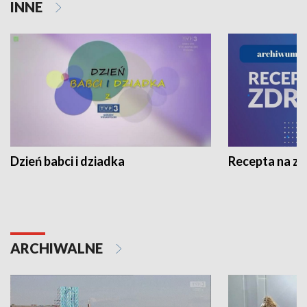
INNE
Dzień babci i dziadka
Recepta na z
ARCHIWALNE