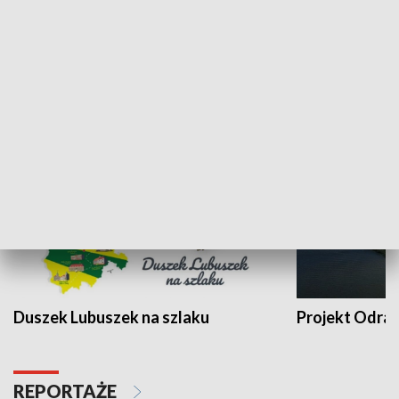
Kalejdoskop
Sołtys na med
WYPOCZYNEK I REKREACJA
Duszek Lubuszek na szlaku
Projekt Odra
REPORTAŻE