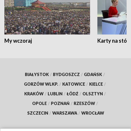
My wczoraj
Karty na stół:
BIAŁYSTOK
/
BYDGOSZCZ
/
GDAŃSK
/
GORZÓW WLKP.
/
KATOWICE
/
KIELCE
/
KRAKÓW
/
LUBLIN
/
ŁÓDŹ
/
OLSZTYN
/
OPOLE
/
POZNAŃ
/
RZESZÓW
/
SZCZECIN
/
WARSZAWA
/
WROCŁAW