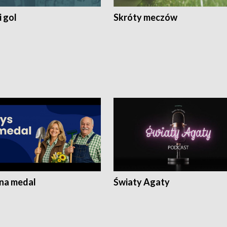
 gol
Skróty meczów
 na medal
Światy Agaty