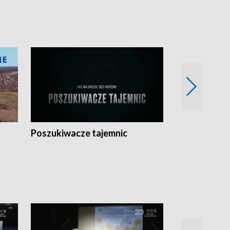
Poszukiwacze tajemnic
Kostrzyn na 