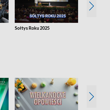
h
Sołtys Roku 2025
20 lat minęł
Wlkp.