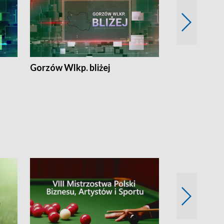
Gorzów Wlkp. bliżej
Lubuskie bliż