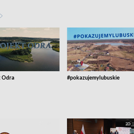
t Odra
#pokazujemylubuskie