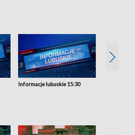
Informacje lubuskie 15:30
Przegląd ty