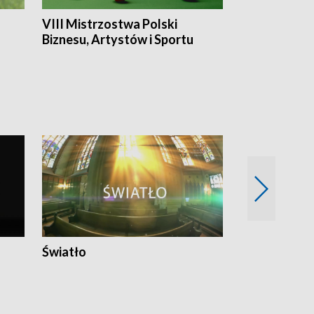
VIII Mistrzostwa Polski
Cztery kwar
Biznesu, Artystów i Sportu
Światło
Nowy adres