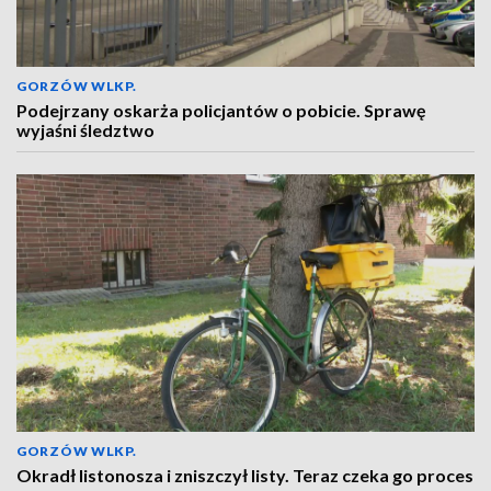
GORZÓW WLKP.
Podejrzany oskarża policjantów o pobicie. Sprawę
wyjaśni śledztwo
GORZÓW WLKP.
Okradł listonosza i zniszczył listy. Teraz czeka go proces