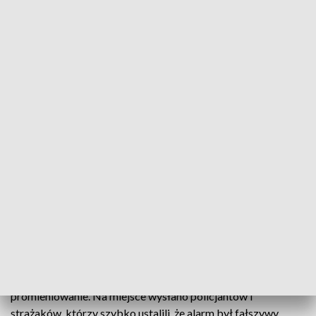
Źródło: Informacje Lubuskie, 30.09.2024
Do 8 lat więzienia grozi mieszkańcowi Gorzowa,
który postawił na nogi służby informacją o
rzekomym skażeniu w galerii handlowej przy ul.
Przemysłowej.
Mężczyzna wysłał maila do jednej z instytucji, w którym
napisał, że klientom galerii robi się słabo, bo zagraża im
promieniowanie. Na miejsce wysłano policjantów i
strażaków, którzy szybko ustalili, że alarm był fałszywy.