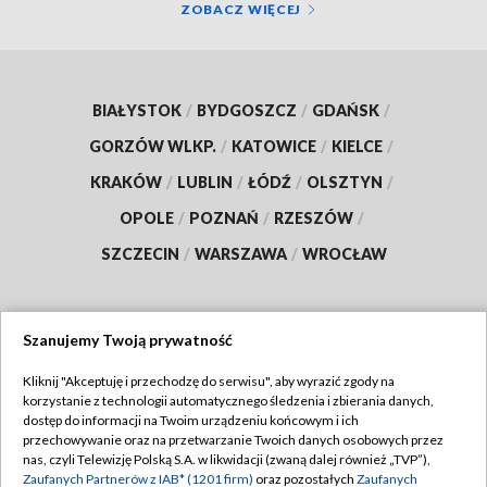
ZOBACZ WIĘCEJ
BIAŁYSTOK
/
BYDGOSZCZ
/
GDAŃSK
/
GORZÓW WLKP.
/
KATOWICE
/
KIELCE
/
KRAKÓW
/
LUBLIN
/
ŁÓDŹ
/
OLSZTYN
/
OPOLE
/
POZNAŃ
/
RZESZÓW
/
SZCZECIN
/
WARSZAWA
/
WROCŁAW
Szanujemy Twoją prywatność
Dołącz do nas:
Kliknij "Akceptuję i przechodzę do serwisu", aby wyrazić zgody na
korzystanie z technologii automatycznego śledzenia i zbierania danych,
TVP
dostęp do informacji na Twoim urządzeniu końcowym i ich
Abonament TVP
przechowywanie oraz na przetwarzanie Twoich danych osobowych przez
Regulamin TVP
nas, czyli Telewizję Polską S.A. w likwidacji (zwaną dalej również „TVP”),
Emisja w TVP
Polityka prywatności
Zaufanych Partnerów z IAB* (1201 firm)
oraz pozostałych
Zaufanych