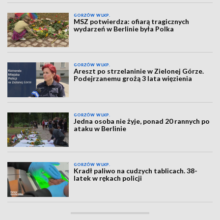
GORZÓW WLKP.
MSZ potwierdza: ofiarą tragicznych
wydarzeń w Berlinie była Polka
GORZÓW WLKP.
Areszt po strzelaninie w Zielonej Górze.
Podejrzanemu grożą 3 lata więzienia
GORZÓW WLKP.
Jedna osoba nie żyje, ponad 20 rannych po
ataku w Berlinie
GORZÓW WLKP.
Kradł paliwo na cudzych tablicach. 38-
latek w rękach policji