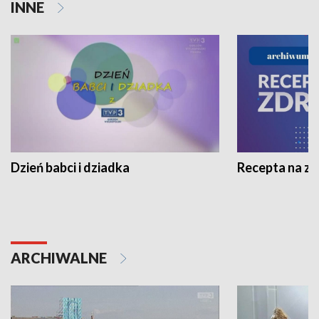
INNE
Dzień babci i dziadka
Recepta na z
ARCHIWALNE