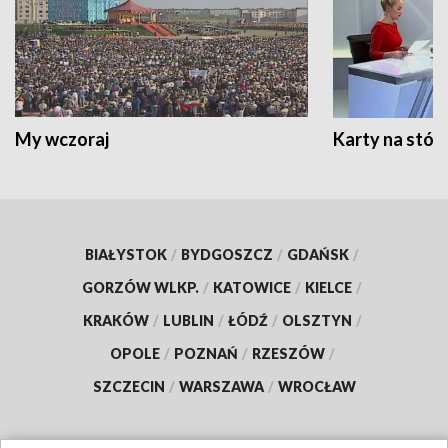
My wczoraj
Karty na stół:
BIAŁYSTOK
/
BYDGOSZCZ
/
GDAŃSK
/
GORZÓW WLKP.
/
KATOWICE
/
KIELCE
/
KRAKÓW
/
LUBLIN
/
ŁÓDŹ
/
OLSZTYN
/
OPOLE
/
POZNAŃ
/
RZESZÓW
/
SZCZECIN
/
WARSZAWA
/
WROCŁAW