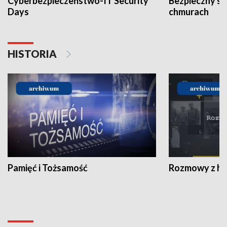
Cyberbezpieczeństwo-IT Security
Bezpieczny s
Days
chmurach
HISTORIA
Pamięć i Tożsamość
Rozmowy z his