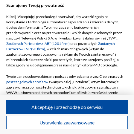
Szanujemy Twoją prywatność
Dołącz do nas:
Kliknij "Akceptuję i przechodzę do serwisu", aby wyrazić zgody na
korzystanie z technologii automatycznego śledzenia i zbierania danych,
TVP
dostęp do informacji na Twoim urządzeniu końcowym i ich
Abonament TVP
przechowywanie oraz na przetwarzanie Twoich danych osobowych przez
Regulamin TVP
nas, czyli Telewizję Polską S.A. w likwidacji (zwaną dalej również „TVP”),
Emisja w TVP
Polityka prywatności
Zaufanych Partnerów z IAB* (1201 firm)
oraz pozostałych
Zaufanych
Partnerów TVP (93 firm)
, w celach marketingowych (w tym do
Centrum informacji TVP
Moje zgody
zautomatyzowanego dopasowania reklam do Twoich zainteresowań i
mierzenia ich skuteczności) i pozostałych, które wskazujemy poniżej, a
Naziemna Telewizja Cyfrowa
Pomoc
także zgody na udostępnianie przez nas identyfikatora PPID do Google.
Sklep TVP
Biuro reklamy
Twoje dane osobowe zbierane podczas odwiedzania przez Ciebie naszych
Rada Programowa
Kontakt
poszczególnych serwisów
zwanych dalej „Portalem”, w tym informacje
zapisywane za pomocą technologii takich jak: pliki cookie, sygnalizatory
System NOS
WWW lub innych podobnych technologii umożliwiających świadczenie
dopasowanych i bezpiecznych usług, personalizację treści oraz reklam,
Informacje o nadawcy
Kanały
udostępnianie funkcji mediów społecznościowych oraz analizowanie
Akceptuję i przechodzę do serwisu
ruchu w Internecie.
Program dla prasy
©2026 Telewizja Polska S.A. w likwidacji
Biuro Reklamy
Twoje dane osobowe zbierane podczas odwiedzania przez Ciebie
Ustawienia zaawansowane
poszczególnych serwisów
na Portalu, takie jak adresy IP, identyfikatory
Ogłoszenie przetargowe
Twoich urządzeń końcowych i identyfikatory plików cookie, informacje o