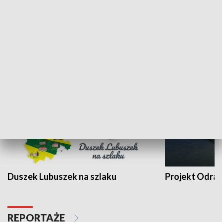
Kalejdoskop
Sołtys na med
WYPOCZYNEK I REKREACJA
Duszek Lubuszek na szlaku
Projekt Odra
REPORTAŻE