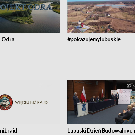
t Odra
#pokazujemylubuskie
niż rajd
Lubuski Dzień Budowalnyc