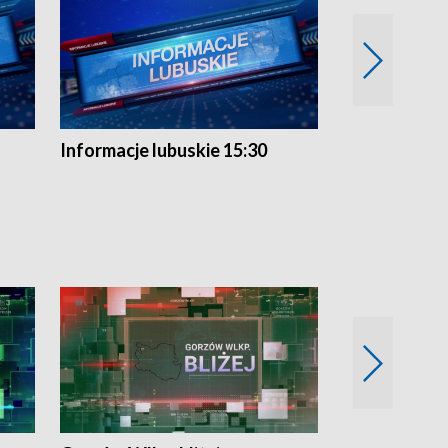
Informacje lubuskie 15:30
Przegląd ty