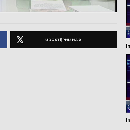
UDOSTĘPNIJ NA X
I
I