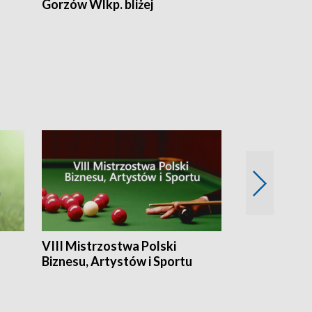
Gorzów Wlkp. bliżej
Lubuskie bliż
VIII Mistrzostwa Polski
Cztery kwar
Biznesu, Artystów i Sportu