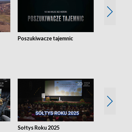
Poszukiwacze tajemnic
Kostrzyn na 
h
Sołtys Roku 2025
20 lat minęł