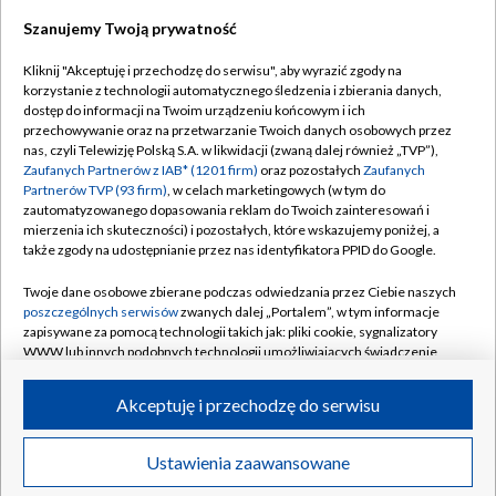
Szanujemy Twoją prywatność
Dołącz do nas:
Kliknij "Akceptuję i przechodzę do serwisu", aby wyrazić zgody na
korzystanie z technologii automatycznego śledzenia i zbierania danych,
TVP
dostęp do informacji na Twoim urządzeniu końcowym i ich
Abonament TVP
przechowywanie oraz na przetwarzanie Twoich danych osobowych przez
Regulamin TVP
nas, czyli Telewizję Polską S.A. w likwidacji (zwaną dalej również „TVP”),
Emisja w TVP
Polityka prywatności
Zaufanych Partnerów z IAB* (1201 firm)
oraz pozostałych
Zaufanych
Partnerów TVP (93 firm)
, w celach marketingowych (w tym do
Centrum informacji TVP
Moje zgody
zautomatyzowanego dopasowania reklam do Twoich zainteresowań i
mierzenia ich skuteczności) i pozostałych, które wskazujemy poniżej, a
Naziemna Telewizja Cyfrowa
Pomoc
także zgody na udostępnianie przez nas identyfikatora PPID do Google.
Sklep TVP
Biuro reklamy
Twoje dane osobowe zbierane podczas odwiedzania przez Ciebie naszych
Rada Programowa
Kontakt
poszczególnych serwisów
zwanych dalej „Portalem”, w tym informacje
zapisywane za pomocą technologii takich jak: pliki cookie, sygnalizatory
System NOS
WWW lub innych podobnych technologii umożliwiających świadczenie
dopasowanych i bezpiecznych usług, personalizację treści oraz reklam,
Informacje o nadawcy
Kanały
udostępnianie funkcji mediów społecznościowych oraz analizowanie
Akceptuję i przechodzę do serwisu
ruchu w Internecie.
Program dla prasy
©2026 Telewizja Polska S.A. w likwidacji
Biuro Reklamy
Twoje dane osobowe zbierane podczas odwiedzania przez Ciebie
Ustawienia zaawansowane
poszczególnych serwisów
na Portalu, takie jak adresy IP, identyfikatory
Ogłoszenie przetargowe
Twoich urządzeń końcowych i identyfikatory plików cookie, informacje o