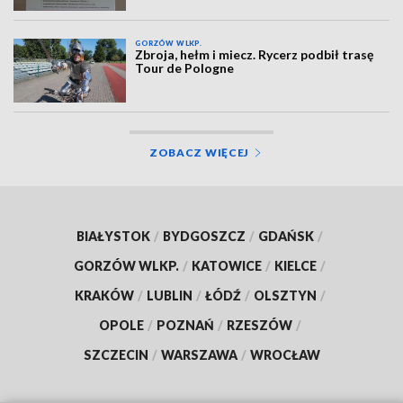
GORZÓW WLKP.
Zbroja, hełm i miecz. Rycerz podbił trasę
Tour de Pologne
ZOBACZ WIĘCEJ
BIAŁYSTOK
/
BYDGOSZCZ
/
GDAŃSK
/
GORZÓW WLKP.
/
KATOWICE
/
KIELCE
/
KRAKÓW
/
LUBLIN
/
ŁÓDŹ
/
OLSZTYN
/
OPOLE
/
POZNAŃ
/
RZESZÓW
/
SZCZECIN
/
WARSZAWA
/
WROCŁAW