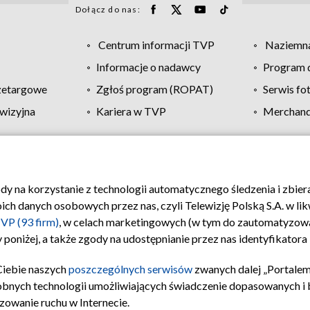
Dołącz do nas:
Centrum informacji TVP
Naziemna
Informacje o nadawcy
Program d
zetargowe
Zgłoś program (ROPAT)
Serwis fo
wizyjna
Kariera w TVP
Merchandi
Polityka prywatności
Moje zgody
Pomoc
Biuro re
ody na korzystanie z technologii automatycznego śledzenia i zbie
 danych osobowych przez nas, czyli Telewizję Polską S.A. w likw
VP (93 firm)
, w celach marketingowych (w tym do zautomatyzow
 poniżej, a także zgody na udostępnianie przez nas identyfikator
Ciebie naszych
poszczególnych serwisów
zwanych dalej „Portalem
obnych technologii umożliwiających świadczenie dopasowanych i be
zowanie ruchu w Internecie.