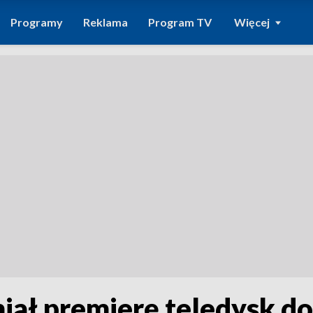
Programy
Reklama
Program TV
Więcej
 miał premierę teledysk d