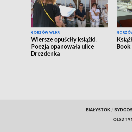
GORZÓW WLKP.
GORZÓW
Wiersze opuściły książki.
Książk
Poezja opanowała ulice
Book 
Drezdenka
BIAŁYSTOK
/
BYDGO
OLSZTY