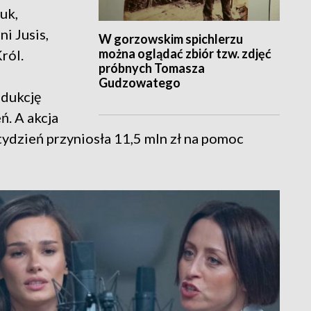
uk,
i Jusis,
W gorzowskim spichlerzu
można oglądać zbiór tzw. zdjęć
ról.
próbnych Tomasza
Gudzowatego
odukcję
. A akcja
tydzień przyniosła 11,5 mln zł na pomoc