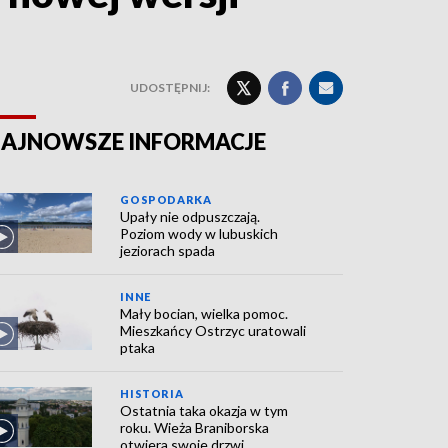
UDOSTĘPNIJ:
AJNOWSZE INFORMACJE
GOSPODARKA
Upały nie odpuszczają.
Poziom wody w lubuskich
jeziorach spada
INNE
Mały bocian, wielka pomoc.
Mieszkańcy Ostrzyc uratowali
ptaka
HISTORIA
Ostatnia taka okazja w tym
roku. Wieża Braniborska
otwiera swoje drzwi