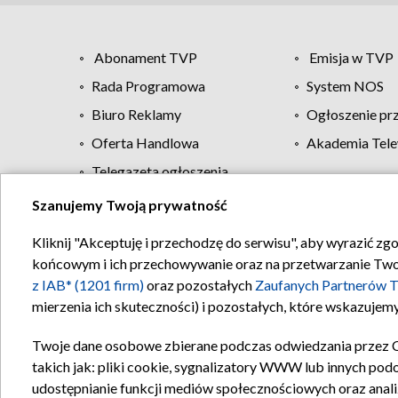
Abonament TVP
Emisja w TVP
Rada Programowa
System NOS
Biuro Reklamy
Ogłoszenie pr
Oferta Handlowa
Akademia Tele
Telegazeta ogłoszenia
Szanujemy Twoją prywatność
Regulamin TVP
Kliknij "Akceptuję i przechodzę do serwisu", aby wyrazić zg
końcowym i ich przechowywanie oraz na przetwarzanie Twoich
z IAB* (1201 firm)
oraz pozostałych
Zaufanych Partnerów T
mierzenia ich skuteczności) i pozostałych, które wskazujemy
Twoje dane osobowe zbierane podczas odwiedzania przez 
takich jak: pliki cookie, sygnalizatory WWW lub innych pod
udostępnianie funkcji mediów społecznościowych oraz anali