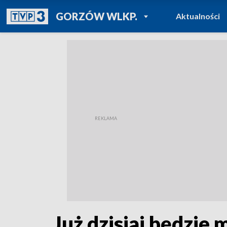
POWRÓT DO
GORZÓW WLKP.
Aktualności
TVP REGIONY
Już dzisiaj będzie