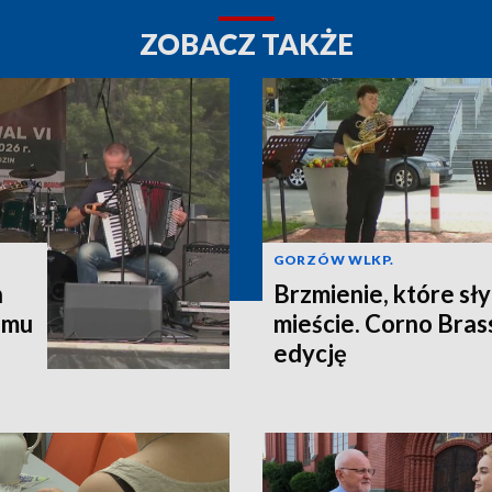
ZOBACZ TAKŻE
GORZÓW WLKP.
n
Brzmienie, które sł
emu
mieście. Corno Brass
edycję