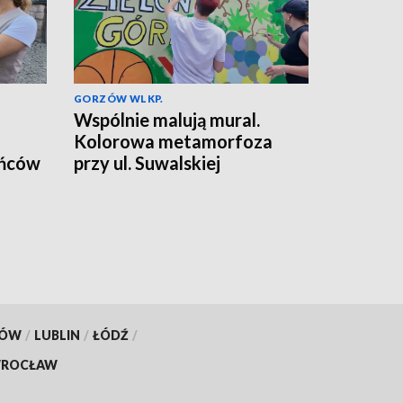
GORZÓW WLKP.
Wspólnie malują mural.
Kolorowa metamorfoza
ańców
przy ul. Suwalskiej
KÓW
/
LUBLIN
/
ŁÓDŹ
/
ROCŁAW