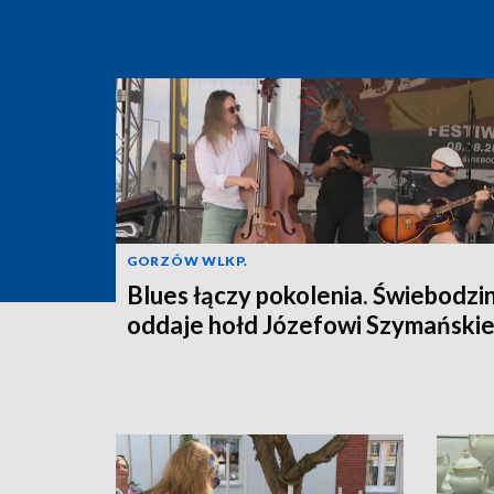
GORZÓW WLKP.
Blues łączy pokolenia. Świebodzi
oddaje hołd Józefowi Szymański