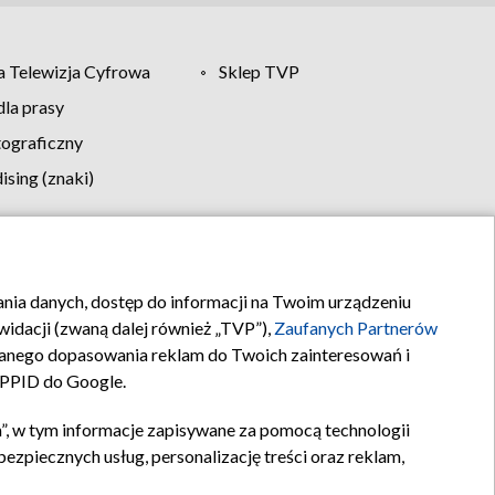
 Telewizja Cyfrowa
Sklep TVP
la prasy
tograficzny
sing (znaki)
klamy
Kontakt
rania danych, dostęp do informacji na Twoim urządzeniu
idacji (zwaną dalej również „TVP”),
Zaufanych Partnerów
anego dopasowania reklam do Twoich zainteresowań i
a PPID do Google.
”, w tym informacje zapisywane za pomocą technologii
zpiecznych usług, personalizację treści oraz reklam,