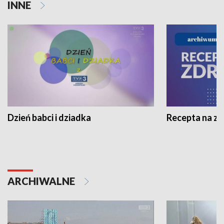
INNE
Dzień babci i dziadka
Recepta na z
ARCHIWALNE