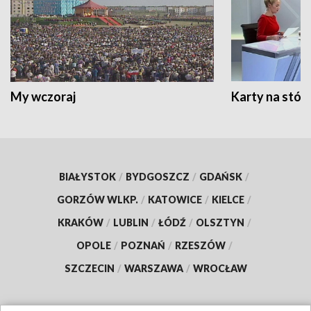
My wczoraj
Karty na stół:
BIAŁYSTOK
/
BYDGOSZCZ
/
GDAŃSK
/
GORZÓW WLKP.
/
KATOWICE
/
KIELCE
/
KRAKÓW
/
LUBLIN
/
ŁÓDŹ
/
OLSZTYN
/
OPOLE
/
POZNAŃ
/
RZESZÓW
/
SZCZECIN
/
WARSZAWA
/
WROCŁAW