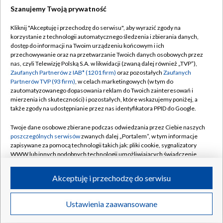
Szanujemy Twoją prywatność
Dołącz do nas:
Kliknij "Akceptuję i przechodzę do serwisu", aby wyrazić zgody na
korzystanie z technologii automatycznego śledzenia i zbierania danych,
TVP
dostęp do informacji na Twoim urządzeniu końcowym i ich
Abonament TVP
przechowywanie oraz na przetwarzanie Twoich danych osobowych przez
Regulamin TVP
nas, czyli Telewizję Polską S.A. w likwidacji (zwaną dalej również „TVP”),
Emisja w TVP
Polityka prywatności
Zaufanych Partnerów z IAB* (1201 firm)
oraz pozostałych
Zaufanych
Partnerów TVP (93 firm)
, w celach marketingowych (w tym do
Centrum informacji TVP
Moje zgody
zautomatyzowanego dopasowania reklam do Twoich zainteresowań i
mierzenia ich skuteczności) i pozostałych, które wskazujemy poniżej, a
Naziemna Telewizja Cyfrowa
Pomoc
także zgody na udostępnianie przez nas identyfikatora PPID do Google.
Sklep TVP
Biuro reklamy
Twoje dane osobowe zbierane podczas odwiedzania przez Ciebie naszych
Rada Programowa
Kontakt
poszczególnych serwisów
zwanych dalej „Portalem”, w tym informacje
zapisywane za pomocą technologii takich jak: pliki cookie, sygnalizatory
System NOS
WWW lub innych podobnych technologii umożliwiających świadczenie
dopasowanych i bezpiecznych usług, personalizację treści oraz reklam,
Informacje o nadawcy
Kanały
udostępnianie funkcji mediów społecznościowych oraz analizowanie
Akceptuję i przechodzę do serwisu
ruchu w Internecie.
Program dla prasy
©2026 Telewizja Polska S.A. w likwidacji
Biuro Reklamy
Twoje dane osobowe zbierane podczas odwiedzania przez Ciebie
Ustawienia zaawansowane
poszczególnych serwisów
na Portalu, takie jak adresy IP, identyfikatory
Ogłoszenie przetargowe
Twoich urządzeń końcowych i identyfikatory plików cookie, informacje o