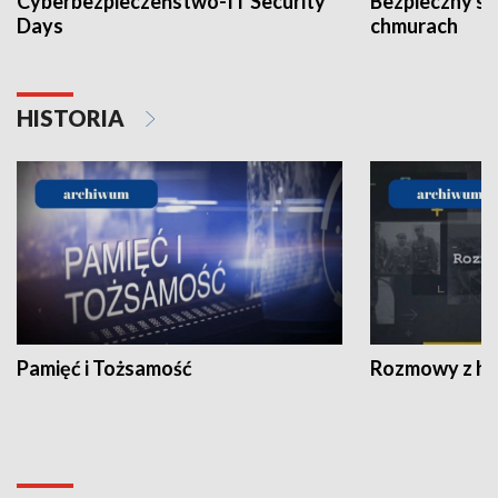
Cyberbezpieczeństwo-IT Security
Bezpieczny s
Days
chmurach
HISTORIA
Pamięć i Tożsamość
Rozmowy z his