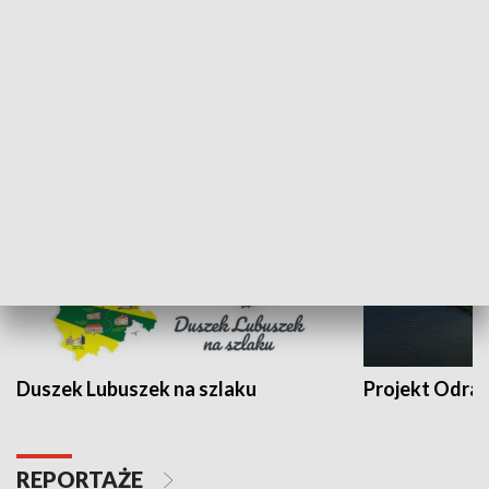
Kalejdoskop
Sołtys na med
WYPOCZYNEK I REKREACJA
Duszek Lubuszek na szlaku
Projekt Odra
REPORTAŻE