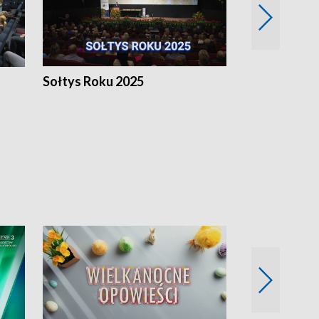
h
Sołtys Roku 2025
20 lat minęł
Wlkp.