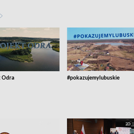
t Odra
#pokazujemylubuskie