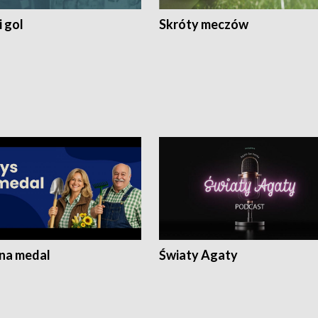
 gol
Skróty meczów
 na medal
Światy Agaty