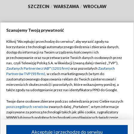
SZCZECIN
/
WARSZAWA
/
WROCŁAW
Szanujemy Twoją prywatność
Dołącz do nas:
Kliknij "Akceptuję i przechodzę do serwisu", aby wyrazić zgody na
korzystanie z technologii automatycznego śledzenia i zbierania danych,
TVP
dostęp do informacji na Twoim urządzeniu końcowym i ich
Abonament TVP
przechowywanie oraz na przetwarzanie Twoich danych osobowych przez
Regulamin TVP
nas, czyli Telewizję Polską S.A. w likwidacji (zwaną dalej również „TVP”),
Emisja w TVP
Polityka prywatności
Zaufanych Partnerów z IAB* (1201 firm)
oraz pozostałych
Zaufanych
Partnerów TVP (93 firm)
, w celach marketingowych (w tym do
Centrum informacji TVP
Moje zgody
zautomatyzowanego dopasowania reklam do Twoich zainteresowań i
mierzenia ich skuteczności) i pozostałych, które wskazujemy poniżej, a
Naziemna Telewizja Cyfrowa
Pomoc
także zgody na udostępnianie przez nas identyfikatora PPID do Google.
Sklep TVP
Biuro reklamy
Twoje dane osobowe zbierane podczas odwiedzania przez Ciebie naszych
Rada Programowa
Kontakt
poszczególnych serwisów
zwanych dalej „Portalem”, w tym informacje
zapisywane za pomocą technologii takich jak: pliki cookie, sygnalizatory
System NOS
WWW lub innych podobnych technologii umożliwiających świadczenie
dopasowanych i bezpiecznych usług, personalizację treści oraz reklam,
Informacje o nadawcy
Kanały
udostępnianie funkcji mediów społecznościowych oraz analizowanie
Akceptuję i przechodzę do serwisu
ruchu w Internecie.