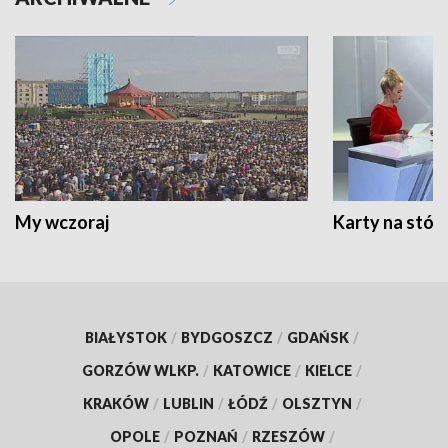
My wczoraj
Karty na stół:
BIAŁYSTOK
/
BYDGOSZCZ
/
GDAŃSK
/
GORZÓW WLKP.
/
KATOWICE
/
KIELCE
/
KRAKÓW
/
LUBLIN
/
ŁÓDŹ
/
OLSZTYN
/
OPOLE
/
POZNAŃ
/
RZESZÓW
/