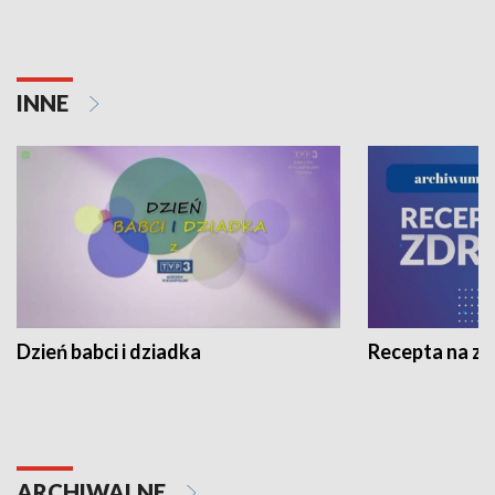
INNE
Dzień babci i dziadka
Recepta na z
ARCHIWALNE