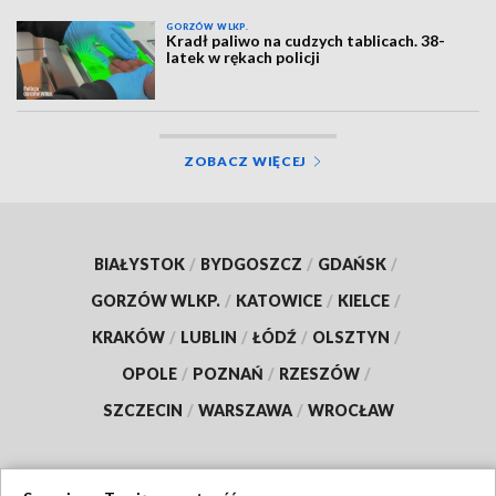
GORZÓW WLKP.
Kradł paliwo na cudzych tablicach. 38-
latek w rękach policji
ZOBACZ WIĘCEJ
BIAŁYSTOK
/
BYDGOSZCZ
/
GDAŃSK
/
GORZÓW WLKP.
/
KATOWICE
/
KIELCE
/
KRAKÓW
/
LUBLIN
/
ŁÓDŹ
/
OLSZTYN
/
OPOLE
/
POZNAŃ
/
RZESZÓW
/
SZCZECIN
/
WARSZAWA
/
WROCŁAW