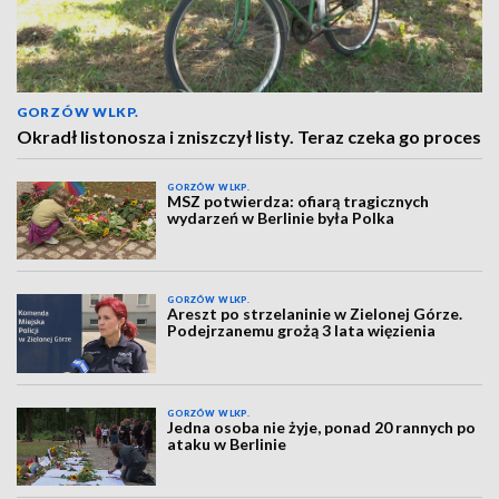
GORZÓW WLKP.
Okradł listonosza i zniszczył listy. Teraz czeka go proces
GORZÓW WLKP.
MSZ potwierdza: ofiarą tragicznych
wydarzeń w Berlinie była Polka
GORZÓW WLKP.
Areszt po strzelaninie w Zielonej Górze.
Podejrzanemu grożą 3 lata więzienia
GORZÓW WLKP.
Jedna osoba nie żyje, ponad 20 rannych po
ataku w Berlinie