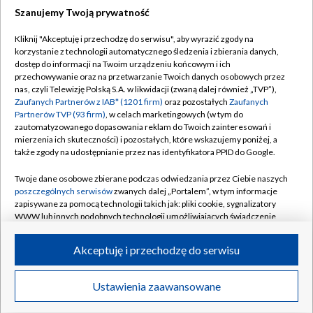
Szanujemy Twoją prywatność
Dołącz do nas:
Kliknij "Akceptuję i przechodzę do serwisu", aby wyrazić zgody na
korzystanie z technologii automatycznego śledzenia i zbierania danych,
TVP
dostęp do informacji na Twoim urządzeniu końcowym i ich
Abonament TVP
przechowywanie oraz na przetwarzanie Twoich danych osobowych przez
Regulamin TVP
nas, czyli Telewizję Polską S.A. w likwidacji (zwaną dalej również „TVP”),
Emisja w TVP
Polityka prywatności
Zaufanych Partnerów z IAB* (1201 firm)
oraz pozostałych
Zaufanych
Partnerów TVP (93 firm)
, w celach marketingowych (w tym do
Centrum informacji TVP
Moje zgody
zautomatyzowanego dopasowania reklam do Twoich zainteresowań i
mierzenia ich skuteczności) i pozostałych, które wskazujemy poniżej, a
Naziemna Telewizja Cyfrowa
Pomoc
także zgody na udostępnianie przez nas identyfikatora PPID do Google.
Sklep TVP
Biuro reklamy
Twoje dane osobowe zbierane podczas odwiedzania przez Ciebie naszych
Rada Programowa
Kontakt
poszczególnych serwisów
zwanych dalej „Portalem”, w tym informacje
zapisywane za pomocą technologii takich jak: pliki cookie, sygnalizatory
System NOS
WWW lub innych podobnych technologii umożliwiających świadczenie
dopasowanych i bezpiecznych usług, personalizację treści oraz reklam,
Informacje o nadawcy
Kanały
udostępnianie funkcji mediów społecznościowych oraz analizowanie
Akceptuję i przechodzę do serwisu
ruchu w Internecie.
Program dla prasy
©2026 Telewizja Polska S.A. w likwidacji
Biuro Reklamy
Twoje dane osobowe zbierane podczas odwiedzania przez Ciebie
Ustawienia zaawansowane
poszczególnych serwisów
na Portalu, takie jak adresy IP, identyfikatory
Ogłoszenie przetargowe
Twoich urządzeń końcowych i identyfikatory plików cookie, informacje o