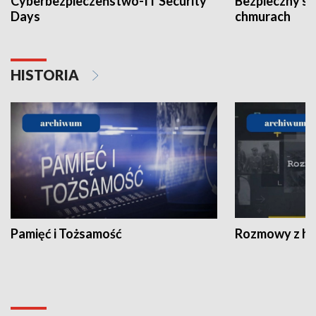
Cyberbezpieczeństwo-IT Security
Bezpieczny s
Days
chmurach
HISTORIA
Pamięć i Tożsamość
Rozmowy z his