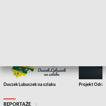
Kalejdoskop
Sołtys na med
WYPOCZYNEK I REKREACJA
Duszek Lubuszek na szlaku
Projekt Odra
REPORTAŻE