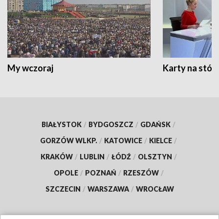
My wczoraj
Karty na stół:
BIAŁYSTOK
/
BYDGOSZCZ
/
GDAŃSK
/
GORZÓW WLKP.
/
KATOWICE
/
KIELCE
/
KRAKÓW
/
LUBLIN
/
ŁÓDŹ
/
OLSZTYN
/
OPOLE
/
POZNAŃ
/
RZESZÓW
/
SZCZECIN
/
WARSZAWA
/
WROCŁAW