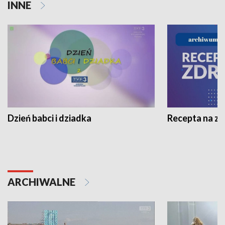
INNE
Dzień babci i dziadka
Recepta na z
ARCHIWALNE