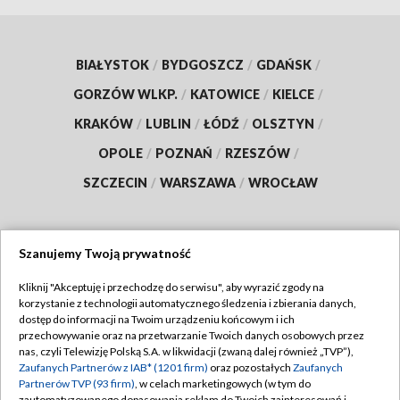
BIAŁYSTOK
/
BYDGOSZCZ
/
GDAŃSK
/
GORZÓW WLKP.
/
KATOWICE
/
KIELCE
/
KRAKÓW
/
LUBLIN
/
ŁÓDŹ
/
OLSZTYN
/
OPOLE
/
POZNAŃ
/
RZESZÓW
/
SZCZECIN
/
WARSZAWA
/
WROCŁAW
Szanujemy Twoją prywatność
Dołącz do nas:
Kliknij "Akceptuję i przechodzę do serwisu", aby wyrazić zgody na
korzystanie z technologii automatycznego śledzenia i zbierania danych,
TVP
dostęp do informacji na Twoim urządzeniu końcowym i ich
Abonament TVP
przechowywanie oraz na przetwarzanie Twoich danych osobowych przez
Regulamin TVP
nas, czyli Telewizję Polską S.A. w likwidacji (zwaną dalej również „TVP”),
Emisja w TVP
Polityka prywatności
Zaufanych Partnerów z IAB* (1201 firm)
oraz pozostałych
Zaufanych
Partnerów TVP (93 firm)
, w celach marketingowych (w tym do
Centrum informacji TVP
Moje zgody
zautomatyzowanego dopasowania reklam do Twoich zainteresowań i