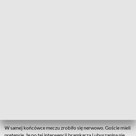
Źródło: SportFlesh 23.09.2024
Dąb Sława Przybyszów był kolejnym ligowym
rywalem Lubuszanina. Mecz w Drezdenku
zakończył się wynikiem 2 do 0.
Do przerwy gospodarze prowadzili 1 do 0 po golu
Wojciecha Kurlapskiego. Wynik w doliczonym czasie z
karnego ustalił Brazylijczyk Sagaz Kaua Barauna.
W samej końcówce meczu zrobiło się nerwowo. Goście mieli
pretensje, że po tej interwencji bramkarza Lubuszanina nie