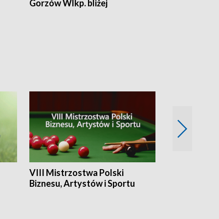
Gorzów Wlkp. bliżej
Lubuskie bliż
VIII Mistrzostwa Polski
Cztery kwar
Biznesu, Artystów i Sportu