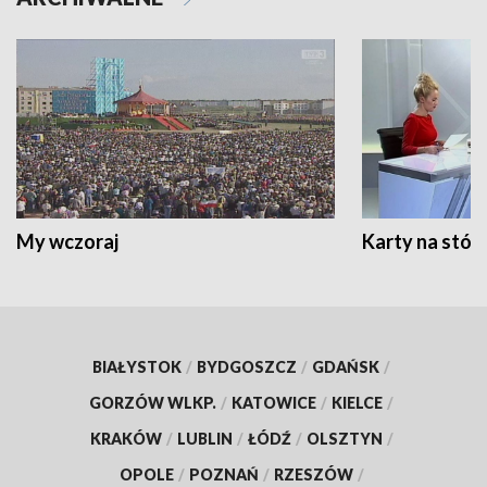
My wczoraj
Karty na stół:
BIAŁYSTOK
/
BYDGOSZCZ
/
GDAŃSK
/
GORZÓW WLKP.
/
KATOWICE
/
KIELCE
/
KRAKÓW
/
LUBLIN
/
ŁÓDŹ
/
OLSZTYN
/
OPOLE
/
POZNAŃ
/
RZESZÓW
/