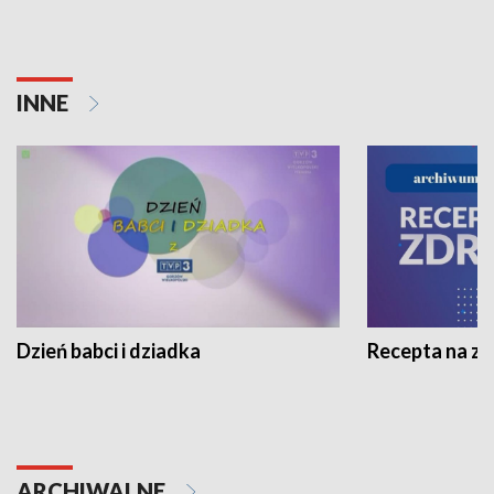
INNE
Dzień babci i dziadka
Recepta na z
ARCHIWALNE