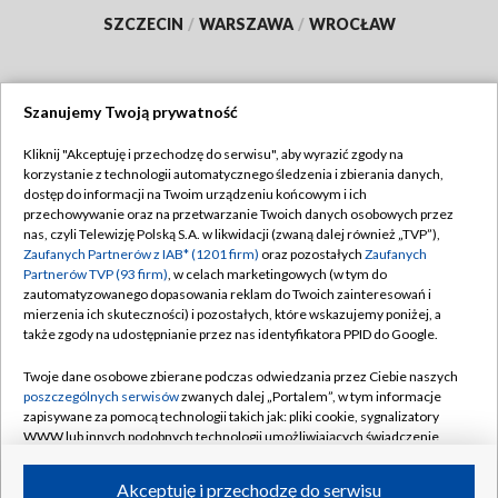
SZCZECIN
/
WARSZAWA
/
WROCŁAW
Szanujemy Twoją prywatność
Dołącz do nas:
Kliknij "Akceptuję i przechodzę do serwisu", aby wyrazić zgody na
korzystanie z technologii automatycznego śledzenia i zbierania danych,
TVP
dostęp do informacji na Twoim urządzeniu końcowym i ich
Abonament TVP
przechowywanie oraz na przetwarzanie Twoich danych osobowych przez
Regulamin TVP
nas, czyli Telewizję Polską S.A. w likwidacji (zwaną dalej również „TVP”),
Emisja w TVP
Polityka prywatności
Zaufanych Partnerów z IAB* (1201 firm)
oraz pozostałych
Zaufanych
Partnerów TVP (93 firm)
, w celach marketingowych (w tym do
Centrum informacji TVP
Moje zgody
zautomatyzowanego dopasowania reklam do Twoich zainteresowań i
mierzenia ich skuteczności) i pozostałych, które wskazujemy poniżej, a
Naziemna Telewizja Cyfrowa
Pomoc
także zgody na udostępnianie przez nas identyfikatora PPID do Google.
Sklep TVP
Biuro reklamy
Twoje dane osobowe zbierane podczas odwiedzania przez Ciebie naszych
Rada Programowa
Kontakt
poszczególnych serwisów
zwanych dalej „Portalem”, w tym informacje
zapisywane za pomocą technologii takich jak: pliki cookie, sygnalizatory
System NOS
WWW lub innych podobnych technologii umożliwiających świadczenie
dopasowanych i bezpiecznych usług, personalizację treści oraz reklam,
Informacje o nadawcy
Kanały
udostępnianie funkcji mediów społecznościowych oraz analizowanie
Akceptuję i przechodzę do serwisu
ruchu w Internecie.