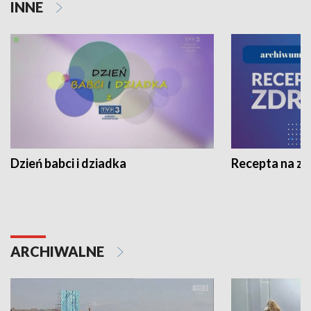
INNE
Dzień babci i dziadka
Recepta na z
ARCHIWALNE