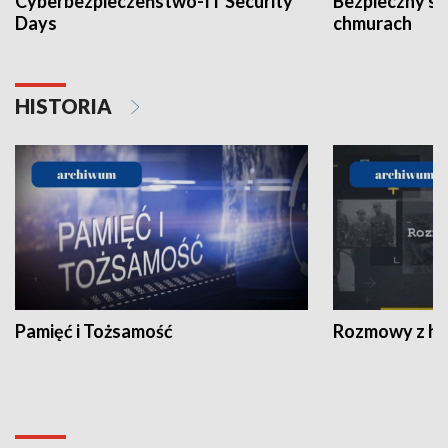
Cyberbezpieczeństwo-IT Security
Bezpieczny s
Days
chmurach
HISTORIA
Pamięć i Tożsamość
Rozmowy z his