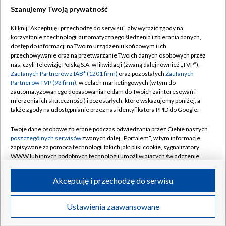
Szanujemy Twoją prywatność
Dołącz do nas:
Kliknij "Akceptuję i przechodzę do serwisu", aby wyrazić zgody na
korzystanie z technologii automatycznego śledzenia i zbierania danych,
TVP
dostęp do informacji na Twoim urządzeniu końcowym i ich
Abonament TVP
przechowywanie oraz na przetwarzanie Twoich danych osobowych przez
Regulamin TVP
nas, czyli Telewizję Polską S.A. w likwidacji (zwaną dalej również „TVP”),
Emisja w TVP
Polityka prywatności
Zaufanych Partnerów z IAB* (1201 firm)
oraz pozostałych
Zaufanych
Partnerów TVP (93 firm)
, w celach marketingowych (w tym do
Centrum informacji TVP
Moje zgody
zautomatyzowanego dopasowania reklam do Twoich zainteresowań i
mierzenia ich skuteczności) i pozostałych, które wskazujemy poniżej, a
Naziemna Telewizja Cyfrowa
Pomoc
także zgody na udostępnianie przez nas identyfikatora PPID do Google.
Sklep TVP
Biuro reklamy
Twoje dane osobowe zbierane podczas odwiedzania przez Ciebie naszych
Rada Programowa
Kontakt
poszczególnych serwisów
zwanych dalej „Portalem”, w tym informacje
zapisywane za pomocą technologii takich jak: pliki cookie, sygnalizatory
System NOS
WWW lub innych podobnych technologii umożliwiających świadczenie
dopasowanych i bezpiecznych usług, personalizację treści oraz reklam,
Informacje o nadawcy
Kanały
udostępnianie funkcji mediów społecznościowych oraz analizowanie
Akceptuję i przechodzę do serwisu
ruchu w Internecie.
Program dla prasy
©2026 Telewizja Polska S.A. w likwidacji
Biuro Reklamy
Twoje dane osobowe zbierane podczas odwiedzania przez Ciebie
Ustawienia zaawansowane
poszczególnych serwisów
na Portalu, takie jak adresy IP, identyfikatory
Ogłoszenie przetargowe
Twoich urządzeń końcowych i identyfikatory plików cookie, informacje o