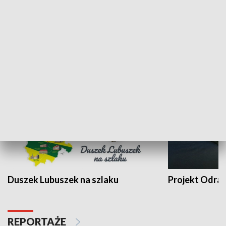
Kalejdoskop
Sołtys na med
WYPOCZYNEK I REKREACJA
Duszek Lubuszek na szlaku
Projekt Odra
REPORTAŻE