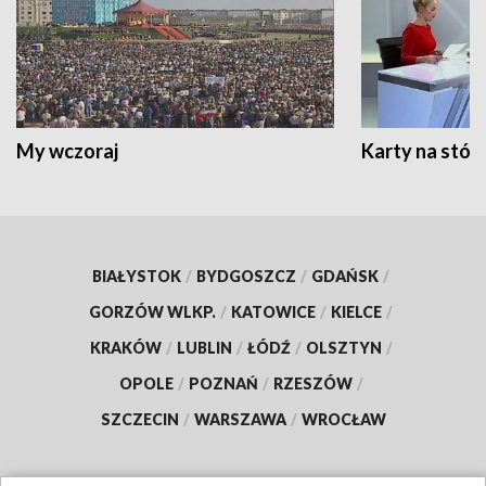
My wczoraj
Karty na stół:
BIAŁYSTOK
/
BYDGOSZCZ
/
GDAŃSK
/
GORZÓW WLKP.
/
KATOWICE
/
KIELCE
/
KRAKÓW
/
LUBLIN
/
ŁÓDŹ
/
OLSZTYN
/
OPOLE
/
POZNAŃ
/
RZESZÓW
/
SZCZECIN
/
WARSZAWA
/
WROCŁAW