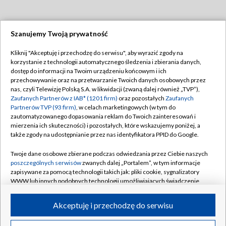
Szanujemy Twoją prywatność
Dołącz do nas:
Kliknij "Akceptuję i przechodzę do serwisu", aby wyrazić zgody na
korzystanie z technologii automatycznego śledzenia i zbierania danych,
TVP
dostęp do informacji na Twoim urządzeniu końcowym i ich
Abonament TVP
przechowywanie oraz na przetwarzanie Twoich danych osobowych przez
Regulamin TVP
nas, czyli Telewizję Polską S.A. w likwidacji (zwaną dalej również „TVP”),
Emisja w TVP
Polityka prywatności
Zaufanych Partnerów z IAB* (1201 firm)
oraz pozostałych
Zaufanych
Partnerów TVP (93 firm)
, w celach marketingowych (w tym do
Centrum informacji TVP
Moje zgody
zautomatyzowanego dopasowania reklam do Twoich zainteresowań i
mierzenia ich skuteczności) i pozostałych, które wskazujemy poniżej, a
Naziemna Telewizja Cyfrowa
Pomoc
także zgody na udostępnianie przez nas identyfikatora PPID do Google.
Sklep TVP
Biuro reklamy
Twoje dane osobowe zbierane podczas odwiedzania przez Ciebie naszych
Rada Programowa
Kontakt
poszczególnych serwisów
zwanych dalej „Portalem”, w tym informacje
zapisywane za pomocą technologii takich jak: pliki cookie, sygnalizatory
System NOS
WWW lub innych podobnych technologii umożliwiających świadczenie
dopasowanych i bezpiecznych usług, personalizację treści oraz reklam,
Informacje o nadawcy
Kanały
udostępnianie funkcji mediów społecznościowych oraz analizowanie
Akceptuję i przechodzę do serwisu
ruchu w Internecie.
Program dla prasy
©2026 Telewizja Polska S.A. w likwidacji
Biuro Reklamy