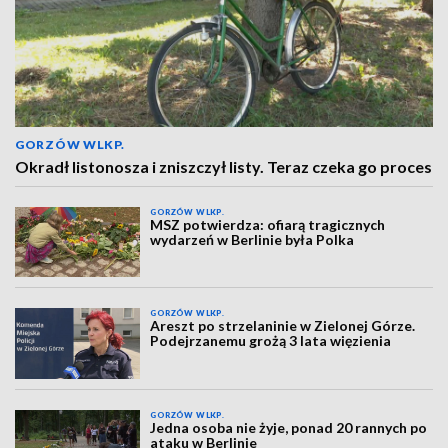
GORZÓW WLKP.
Okradł listonosza i zniszczył listy. Teraz czeka go proces
GORZÓW WLKP.
MSZ potwierdza: ofiarą tragicznych
wydarzeń w Berlinie była Polka
GORZÓW WLKP.
Areszt po strzelaninie w Zielonej Górze.
Podejrzanemu grożą 3 lata więzienia
GORZÓW WLKP.
Jedna osoba nie żyje, ponad 20 rannych po
ataku w Berlinie