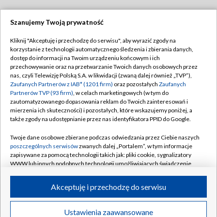
Szanujemy Twoją prywatność
Dołącz do nas:
Kliknij "Akceptuję i przechodzę do serwisu", aby wyrazić zgody na
korzystanie z technologii automatycznego śledzenia i zbierania danych,
TVP
dostęp do informacji na Twoim urządzeniu końcowym i ich
Abonament TVP
przechowywanie oraz na przetwarzanie Twoich danych osobowych przez
Regulamin TVP
nas, czyli Telewizję Polską S.A. w likwidacji (zwaną dalej również „TVP”),
Emisja w TVP
Polityka prywatności
Zaufanych Partnerów z IAB* (1201 firm)
oraz pozostałych
Zaufanych
Partnerów TVP (93 firm)
, w celach marketingowych (w tym do
Centrum informacji TVP
Moje zgody
zautomatyzowanego dopasowania reklam do Twoich zainteresowań i
mierzenia ich skuteczności) i pozostałych, które wskazujemy poniżej, a
Naziemna Telewizja Cyfrowa
Pomoc
także zgody na udostępnianie przez nas identyfikatora PPID do Google.
Sklep TVP
Biuro reklamy
Twoje dane osobowe zbierane podczas odwiedzania przez Ciebie naszych
Rada Programowa
Kontakt
poszczególnych serwisów
zwanych dalej „Portalem”, w tym informacje
zapisywane za pomocą technologii takich jak: pliki cookie, sygnalizatory
System NOS
WWW lub innych podobnych technologii umożliwiających świadczenie
dopasowanych i bezpiecznych usług, personalizację treści oraz reklam,
Informacje o nadawcy
Kanały
udostępnianie funkcji mediów społecznościowych oraz analizowanie
Akceptuję i przechodzę do serwisu
ruchu w Internecie.
Program dla prasy
©2026 Telewizja Polska S.A. w likwidacji
Biuro Reklamy
Twoje dane osobowe zbierane podczas odwiedzania przez Ciebie
Ustawienia zaawansowane
poszczególnych serwisów
na Portalu, takie jak adresy IP, identyfikatory