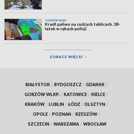
GORZÓW WLKP.
Kradł paliwo na cudzych tablicach. 38-
latek w rękach policji
ZOBACZ WIĘCEJ
BIAŁYSTOK
/
BYDGOSZCZ
/
GDAŃSK
/
GORZÓW WLKP.
/
KATOWICE
/
KIELCE
/
KRAKÓW
/
LUBLIN
/
ŁÓDŹ
/
OLSZTYN
/
OPOLE
/
POZNAŃ
/
RZESZÓW
/
SZCZECIN
/
WARSZAWA
/
WROCŁAW